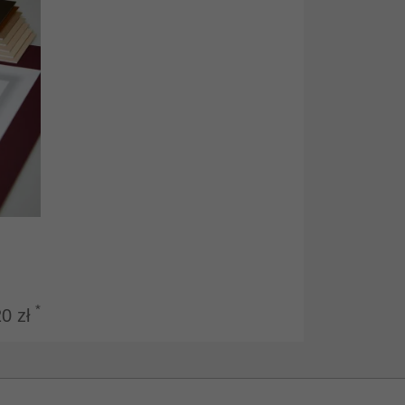
*
20 zł