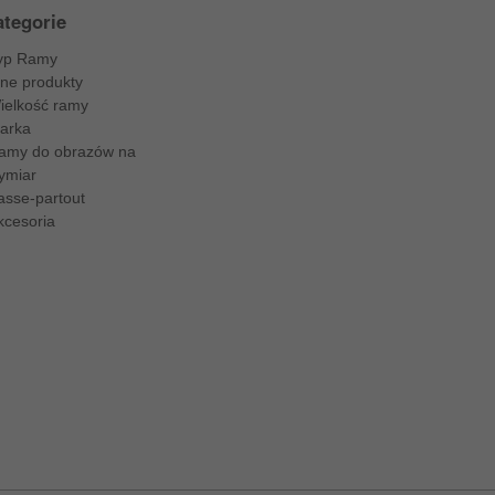
tegorie
yp Ramy
nne produkty
ielkość ramy
arka
amy do obrazów na
ymiar
asse-partout
kcesoria