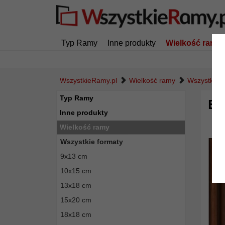
Typ Ramy
Inne produkty
Wielkość ramy
WszystkieRamy.pl
Wielkość ramy
Wszystkie f
Typ Ramy
Ba
Inne produkty
Wielkość ramy
Wszystkie formaty
9x13 cm
10x15 cm
13x18 cm
15x20 cm
18x18 cm
Powró