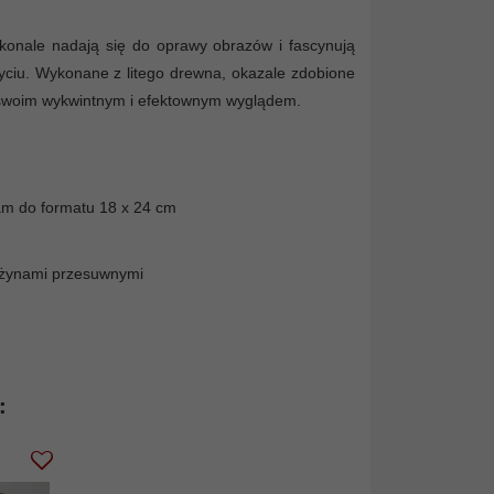
konale nadają się do oprawy obrazów i fascynują
yciu. Wykonane z litego drewna, okazale zdobione
ą swoim wykwintnym i efektownym wyglądem.
am do formatu 18 x 24 cm
rężynami przesuwnymi
: