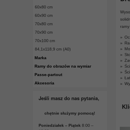
60x80 cm
Wyso
60x90 cm
solid
70x80 cm
ramy 
70x90 cm
Oc
70x100 cm
Ra
Mo
84,1x118,9 cm (A0)
St
Marka
Za
Śc
Ramy do obrazów na wymiar
Śc
Passe-partout
Ła
Akcesoria
Wy
Jeśli masz do nas pytania,
Kli
chętnie służymy pomocą!
Poniedziałek – Piątek
8:00 –