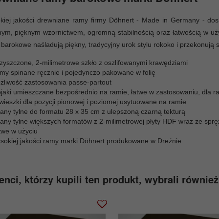
kiej jakości drewniane ramy firmy Döhnert - Made in Germany - dos
nym, pięknym wzornictwem, ogromną stabilnością oraz łatwością w uż
barokowe naśladują piękny, tradycyjny urok stylu rokoko i przekonuj
zyszczone, 2-milimetrowe szkło z oszlifowanymi krawędziami
my spinane ręcznie i pojedynczo pakowane w folię
żliwość zastosowania passe-partout
ojaki umieszczane bezpośrednio na ramie, łatwe w zastosowaniu, dla r
wieszki dla pozycji pionowej i poziomej usytuowane na ramie
iany tylne do formatu 28 x 35 cm z ulepszoną czarną tekturą
iany tylne większych formatów z 2-milimetrowej płyty HDF wraz ze sp
twe w użyciu
sokiej jakości ramy marki Döhnert produkowane w Dreźnie
enci, którzy kupili ten produkt, wybrali również