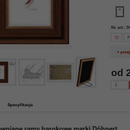
Nr. art.:
P
» prze
od 
Specyfikacja
ewniane ramy barokowe marki Döhnert