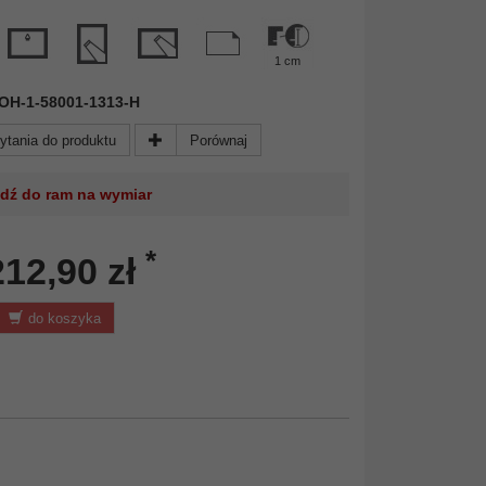
1 cm
 DOH-1-58001-1313-H
ytania do produktu
Porównaj
jdź do ram na wymiar
*
212,90 zł
do koszyka