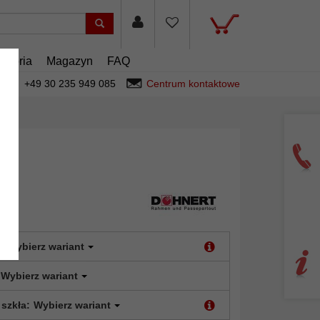
esoria
Magazyn
FAQ
+49 30 235 949 085
Centrum kontaktowe
:
Wybierz wariant
Wybierz wariant
 szkła:
Wybierz wariant