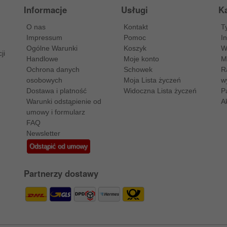
Informacje
Usługi
Ka
O nas
Kontakt
T
Impressum
Pomoc
I
Ogólne Warunki
Koszyk
W
ji
Handlowe
Moje konto
M
Ochrona danych
Schowek
R
osobowych
Moja Lista życzeń
w
Dostawa i platność
Widoczna Lista życzeń
P
Warunki odstąpienie od
A
umowy i formularz
FAQ
Newsletter
Odstąpić od umowy
Partnerzy dostawy