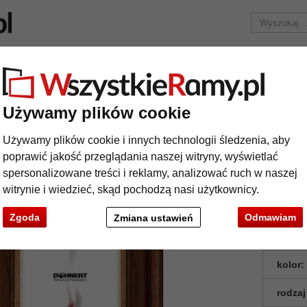
Marka
Ramy do obrazów na wymiar
Passe-partout
Akc
Tylko 25,95 zł
za wysyłkę.
Używamy plików cookie
ormaty
Barokowa rama Southgate
rokowa rama Southgate
Używamy plików cookie i innych technologii śledzenia, aby
poprawić jakość przeglądania naszej witryny, wyświetlać
spersonalizowane treści i reklamy, analizować ruch w naszej
witrynie i wiedzieć, skąd pochodzą nasi użytkownicy.
Zgoda
Odmawiam
Zmiana ustawień
format
kolor:
rodzaj
t
Dalej