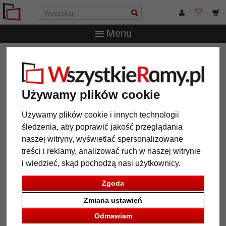
Menu
WszystkieRamy.pl
Wielkość ramy
30x45 cm
Barokowa
rama Tower Hill
Barokowa rama Tower Hill
Używamy plików cookie
Używamy plików cookie i innych technologii
śledzenia, aby poprawić jakość przeglądania
naszej witryny, wyświetlać spersonalizowane
treści i reklamy, analizować ruch w naszej witrynie
i wiedzieć, skąd pochodzą nasi użytkownicy.
Zgoda
Zmiana ustawień
Powrót
Dalej
Odmawiam