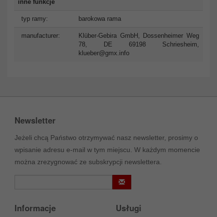
inne funkcje
typ ramy:
barokowa rama
manufacturer:
Klüber-Gebira GmbH, Dossenheimer Weg
78, DE 69198 Schriesheim,
klueber@gmx.info
Newsletter
Jeżeli chcą Państwo otrzymywać nasz newsletter, prosimy o
wpisanie adresu e-mail w tym miejscu. W każdym momencie
można zrezygnować ze subskrypcji newslettera.
Informacje
Usługi