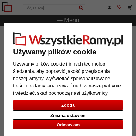
Menu
WszystkieRamy.pl
Wielkość ramy
Wszystkie formaty
Barokowa rama Valverde na wymiar
Używamy plików cookie
Barokowa rama Valverde na
wymiar
Używamy plików cookie i innych technologii
śledzenia, aby poprawić jakość przeglądania
naszej witryny, wyświetlać spersonalizowane
treści i reklamy, analizować ruch w naszej witrynie
i wiedzieć, skąd pochodzą nasi użytkownicy.
Zgoda
Zmiana ustawień
Odmawiam
Powrót
Dalej