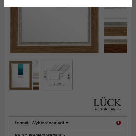
format:
Wybierz wariant
kolor:
Wybierz wariant