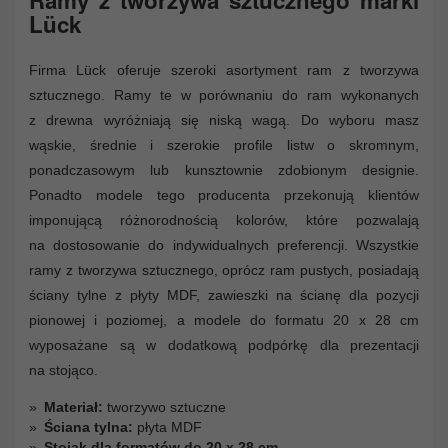
Lück
Firma Lück oferuje szeroki asortyment ram z tworzywa
sztucznego. Ramy te w porównaniu do ram wykonanych
z drewna wyróżniają się niską wagą. Do wyboru masz
wąskie, średnie i szerokie profile listw o skromnym,
ponadczasowym lub kunsztownie zdobionym designie.
Ponadto modele tego producenta przekonują klientów
imponującą różnorodnością kolorów, które pozwalają
na dostosowanie do indywidualnych preferencji. Wszystkie
ramy z tworzywa sztucznego, oprócz ram pustych, posiadają
ściany tylne z płyty MDF, zawieszki na ścianę dla pozycji
pionowej i poziomej, a modele do formatu 20 x 28 cm
wyposażane są w dodatkową podpórkę dla prezentacji
na stojąco.
Materiał:
tworzywo sztuczne
Ściana tylna:
płyta MDF
Stojak dla formatów do 20 x 28 cm