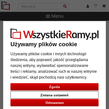
Menu
WszystkieRamy.pl
Wielkość ramy
40x60 cm
Barokowa
rama do obrazów Eppingen
Barokowa rama do obrazów
Używamy plików cookie
Eppingen
Używamy plików cookie i innych technologii
śledzenia, aby poprawić jakość przeglądania
naszej witryny, wyświetlać spersonalizowane
treści i reklamy, analizować ruch w naszej witrynie
i wiedzieć, skąd pochodzą nasi użytkownicy.
Zgoda
Zmiana ustawień
Odmawiam
Powrót
Dalej