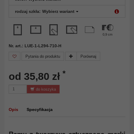
rodzaj szkła:
Wybierz wariant
0,9 cm
Nr. art.: LUE-1-L294-710-H
Pytania do produktu
Porównaj
*
od 35,80 zł
do koszyka
Opis
Specyfikacja
Ramy z tworzywa sztucznego marki