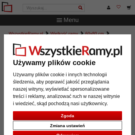
Menu
WszystkieRamy.pl
Wielkość ramy
60x80 cm
Drewniana multiramka na zdjęcia Hekla (MDF)
Drewniana multiramka na zdjęcia
Hekla (MDF)
Używamy plików cookie
Używamy plików cookie i innych technologii
śledzenia, aby poprawić jakość przeglądania
naszej witryny, wyświetlać spersonalizowane
treści i reklamy, analizować ruch w naszej witrynie
i wiedzieć, skąd pochodzą nasi użytkownicy.
Zgoda
Zmiana ustawień
Powrót
Dalej