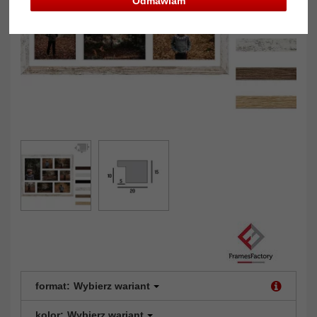
Odmawiam
format:
Wybierz wariant
kolor:
Wybierz wariant