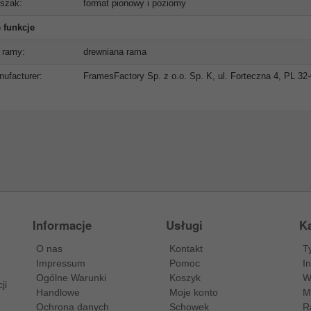
szak:
format pionowy i poziomy
 funkcje
 ramy:
drewniana rama
ufacturer:
FramesFactory Sp. z o.o. Sp. K, ul. Forteczna 4, PL 3
Informacje
Usługi
Ka
O nas
Kontakt
T
Impressum
Pomoc
I
Ogólne Warunki
Koszyk
W
ji
Handlowe
Moje konto
M
Ochrona danych
Schowek
R