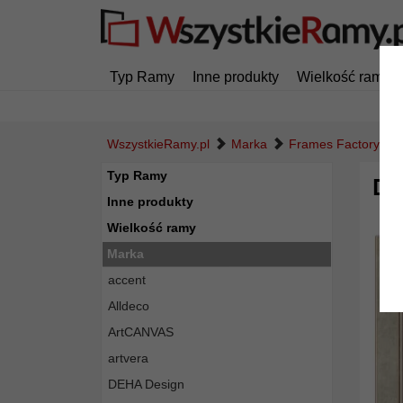
Typ Ramy
Inne produkty
Wielkość ramy
WszystkieRamy.pl
Marka
Frames Factory
Typ Ramy
Dr
Inne produkty
Wielkość ramy
Marka
accent
Alldeco
ArtCANVAS
artvera
DEHA Design
Powró