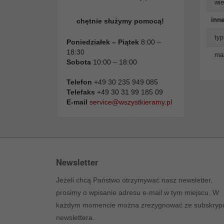
wie
inne
chętnie służymy pomocą!
typ
Poniedziałek – Piątek
8:00 –
18:30
man
Sobota
10:00 – 18:00
Telefon
+49 30 235 949 085
Telefaks
+49 30 31 99 185 09
E-mail
service@wszystkieramy.pl
Newsletter
Jeżeli chcą Państwo otrzymywać nasz newsletter,
prosimy o wpisanie adresu e-mail w tym miejscu. W
każdym momencie można zrezygnować ze subskrypc
newslettera.