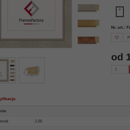
Nr. art.:
P
od 
yfikacja
lnie
eriał:
2,00