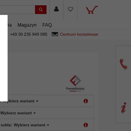
esoria
Magazyn
FAQ
+49 30 235 949 085
Centrum kontaktowe
:
Wybierz wariant
Wybierz wariant
 szkła:
Wybierz wariant