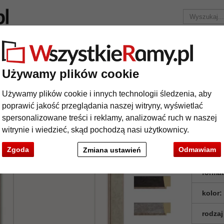
Marka
Ramy do obrazów na wymiar
Passe-partout
Akc
Tylko 25,95 zł
za wysyłkę.
Używamy plików cookie
Drewniana rama Georgina
Używamy plików cookie i innych technologii śledzenia, aby
ewniana rama Georgina
poprawić jakość przeglądania naszej witryny, wyświetlać
spersonalizowane treści i reklamy, analizować ruch w naszej
witrynie i wiedzieć, skąd pochodzą nasi użytkownicy.
Zgoda
Odmawiam
Zmiana ustawień
format
kolor:
rodzaj
t
Dalej