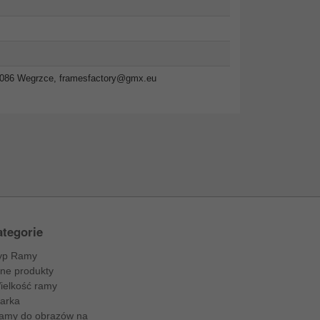
2-086 Wegrzce,
framesfactory@gmx.eu
tegorie
yp Ramy
nne produkty
ielkość ramy
arka
amy do obrazów na