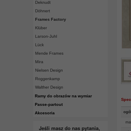
Deknudt
Döhnert
Frames Factory
Klüber
Larson-Juhl
Lück
Mende Frames
Mira
Nielsen Design
Roggenkamp
Walther Design
Ramy do obrazów na wymiar
Spec
Passe-partout
ogó
Akcesoria
mat
Jeśli masz do nas pytania,