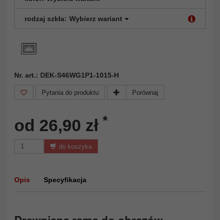
rodzaj szkła:
Wybierz wariant
Nr. art.: DEK-S46WG1P1-1015-H
Pytania do produktu
Porównaj
*
od 26,90 zł
do koszyka
Opis
Specyfikacja
Drewniana rama do obrazów