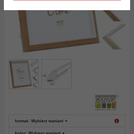
format:
Wybierz wariant
kolor:
Wybierz wariant