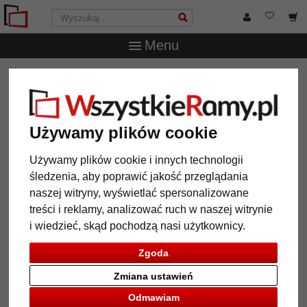
Menu
WszystkieRamy.pl
Marka
Deknudt
Drewniana rama
Linda z passe-partout
Drewniana rama Linda z passe-
Używamy plików cookie
partout
Używamy plików cookie i innych technologii
śledzenia, aby poprawić jakość przeglądania
naszej witryny, wyświetlać spersonalizowane
treści i reklamy, analizować ruch w naszej witrynie
i wiedzieć, skąd pochodzą nasi użytkownicy.
Zgoda
Zmiana ustawień
Odmawiam
Powrót
Dalej