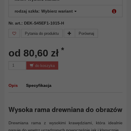
rodzaj szkła:
Wybierz wariant
Nr. art.: DEK-S45EF1-1015-H
Pytania do produktu
Porównaj
*
od 80,60 zł
do koszyka
Opis
Specyfikacja
Wysoka rama drewniana do obrazów
Drewniana rama z wysokimi krawędziami, która idealnie
pasuje do wnętrz urządzonych nowocześnie jak i klasycznie.