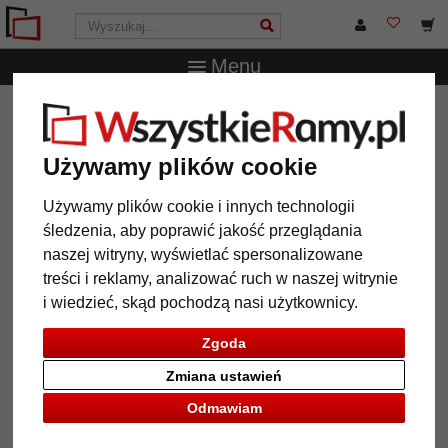
Menu
WszystkieRamy.pl
Wielkość ramy
20x20 cm
Drewniana rama do obrazu Rudolph
Używamy plików cookie
Drewniana rama do obrazu
Rudolph
Używamy plików cookie i innych technologii
śledzenia, aby poprawić jakość przeglądania
naszej witryny, wyświetlać spersonalizowane
treści i reklamy, analizować ruch w naszej witrynie
i wiedzieć, skąd pochodzą nasi użytkownicy.
Zgoda
Zmiana ustawień
Odmawiam
Powrót
Dalej