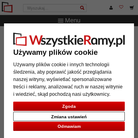
Menu
WszystkieRamy.pl
Wielkość ramy
20x20 cm
Drewniana rama do obrazu Malmedy
Używamy plików cookie
Drewniana rama do obrazu
Malmedy
Używamy plików cookie i innych technologii
śledzenia, aby poprawić jakość przeglądania
naszej witryny, wyświetlać spersonalizowane
treści i reklamy, analizować ruch w naszej witrynie
i wiedzieć, skąd pochodzą nasi użytkownicy.
Zgoda
Zmiana ustawień
Odmawiam
Powrót
Dalej