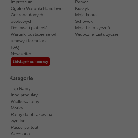
Impressum
Pomoc
Ogólne Warunki Handlowe
Koszyk
Ochrona danych
Moje konto
osobowych
Schowek
Dostawa i platność
Moja Lista życzeń
Warunki odstąpienie od
Widoczna Lista życzeń
umowy i formularz
FAQ
Newsletter
Odstąpić od umowy
Kategorie
Typ Ramy
Inne produkty
Wielkość ramy
Marka
Ramy do obrazów na
wymiar
Passe-partout
Akcesoria