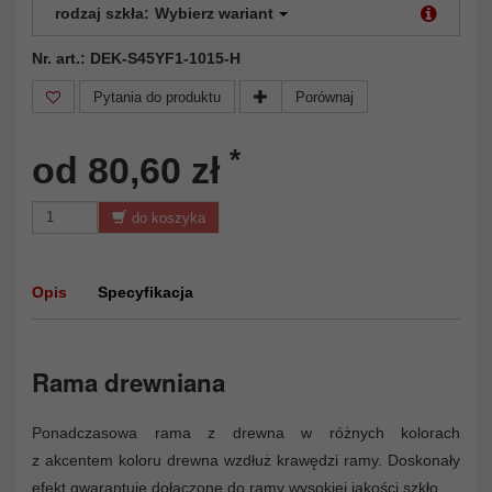
rodzaj szkła:
Wybierz wariant
Nr. art.: DEK-S45YF1-1015-H
Pytania do produktu
Porównaj
*
od 80,60 zł
do koszyka
Opis
Specyfikacja
Rama drewniana
Ponadczasowa rama z drewna w różnych kolorach
z akcentem koloru drewna wzdłuż krawędzi ramy. Doskonały
efekt gwarantuje dołączone do ramy wysokiej jakości szkło.