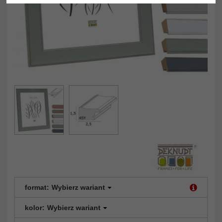
format:
Wybierz wariant
kolor:
Wybierz wariant