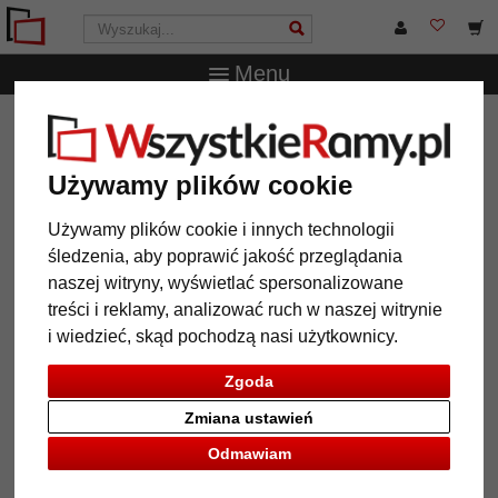
Menu
WszystkieRamy.pl
Wielkość ramy
10x15 cm
Drewniana rama do obrazu Timeo
Używamy plików cookie
Drewniana rama do obrazu Timeo
Używamy plików cookie i innych technologii
śledzenia, aby poprawić jakość przeglądania
naszej witryny, wyświetlać spersonalizowane
treści i reklamy, analizować ruch w naszej witrynie
i wiedzieć, skąd pochodzą nasi użytkownicy.
Zgoda
Zmiana ustawień
Odmawiam
Powrót
Dalej