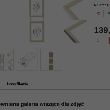
Nr. art.:
P
139
Specyfikacja
wniana galeria wisząca dla zdjęć