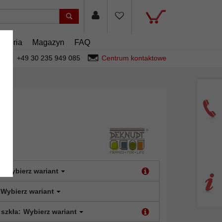
esoria
Magazyn
FAQ
+49 30 235 949 085
Centrum kontaktowe
:
Wybierz wariant
Wybierz wariant
 szkła:
Wybierz wariant