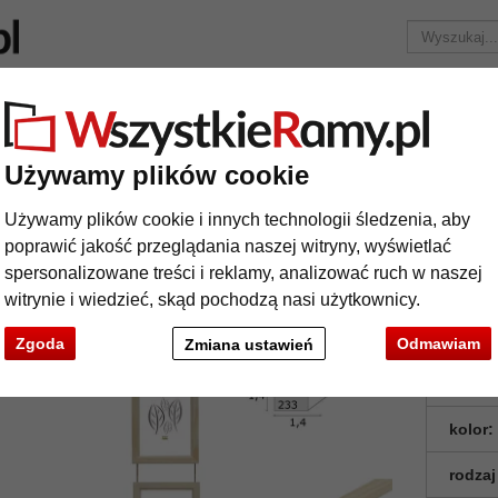
Marka
Ramy do obrazów na wymiar
Passe-partout
Akc
Tylko 25,95 zł
za wysyłkę.
Używamy plików cookie
Drewniana ramka na zdjęcia kolaż
Używamy plików cookie i innych technologii śledzenia, aby
ewniana ramka na zdjęcia kolaż
poprawić jakość przeglądania naszej witryny, wyświetlać
spersonalizowane treści i reklamy, analizować ruch w naszej
witrynie i wiedzieć, skąd pochodzą nasi użytkownicy.
Zgoda
Odmawiam
Zmiana ustawień
format
kolor:
rodzaj
t
Dalej