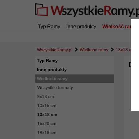
Typ Ramy
Inne produkty
Wielkość ramy
WszystkieRamy.pl
Wielkość ramy
13x18 cm
Typ Ramy
Dr
Inne produkty
Wielkość ramy
Wszystkie formaty
9x13 cm
10x15 cm
13x18 cm
15x20 cm
18x18 cm
Powró