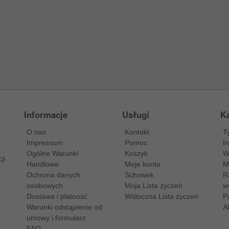
Informacje
Usługi
Ka
O nas
Kontakt
T
Impressum
Pomoc
I
Ogólne Warunki
Koszyk
W
ji
Handlowe
Moje konto
M
Ochrona danych
Schowek
R
osobowych
Moja Lista życzeń
w
Dostawa i platność
Widoczna Lista życzeń
P
Warunki odstąpienie od
A
umowy i formularz
FAQ