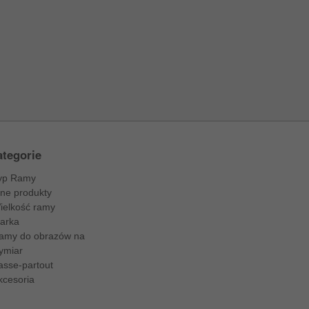
tegorie
yp Ramy
nne produkty
ielkość ramy
arka
amy do obrazów na
ymiar
asse-partout
kcesoria