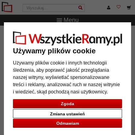
Menu
WszystkieRamy.pl
Wielkość ramy
Wszystkie formaty
Drewniana ramka na zdjęcie, autobus
Używamy plików cookie
Drewniana ramka na zdjęcie,
autobus
Używamy plików cookie i innych technologii
śledzenia, aby poprawić jakość przeglądania
naszej witryny, wyświetlać spersonalizowane
treści i reklamy, analizować ruch w naszej witrynie
i wiedzieć, skąd pochodzą nasi użytkownicy.
Zgoda
Zmiana ustawień
Odmawiam
Powrót
Dalej