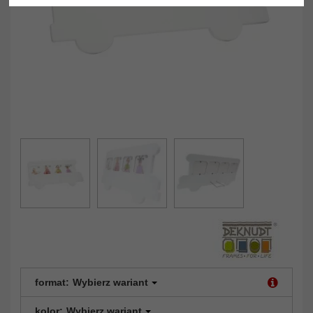
format:
Wybierz wariant
kolor:
Wybierz wariant