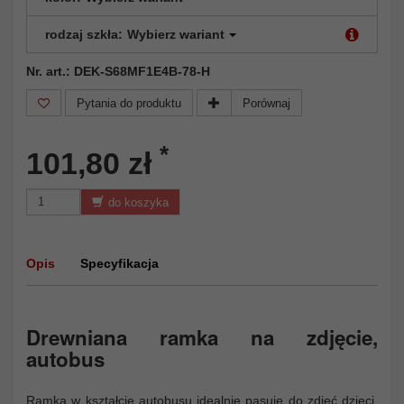
rodzaj szkła:
Wybierz wariant
Nr. art.: DEK-S68MF1E4B-78-H
Pytania do produktu
Porównaj
*
101,80 zł
do koszyka
Opis
Specyfikacja
Drewniana ramka na zdjęcie,
autobus
Ramka w kształcie autobusu idealnie pasuje do zdjęć dzieci.