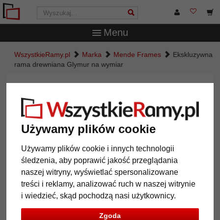
Menu
WszystkieRamy.pl
Marka
Mende Frames
Ekskluzywna
rama drewniana Glymur na wymiar
Ekskluzywna rama drewniana
Glymur na wymiar
Używamy plików cookie
Używamy plików cookie i innych technologii
śledzenia, aby poprawić jakość przeglądania
naszej witryny, wyświetlać spersonalizowane
treści i reklamy, analizować ruch w naszej witrynie
i wiedzieć, skąd pochodzą nasi użytkownicy.
Zgoda
Powrót
Dalej