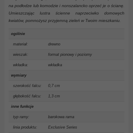
na podłodze lub komodzie i nonszalancko oprzeć je o ścianę.
Umieszczając lustra ścienne naprzeciwko domowych
kwiatów, pomnożysz przyjemną zieleń w Twoim mieszkaniu.
ogólnie
materiał:
drewno
wieszak:
format pionowy i poziomy
wkładka:
wkładka
wymiary
szerokość falcu:
0,7 cm
głębokość falcu:
1,3 cm
inne funkcje
typ ramy:
barokowa rama
linia produktu:
Exclusive Series