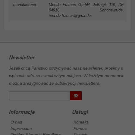
manufacturer:
Mende Frames GmbH, Jeßnigk 119, DE
04916 Schönewalde,
mende.frames@gmx.de
Newsletter
Jeżeli chcą Państwo otrzymywać nasz newsletter, prosimy o
wpisanie adresu e-mail w tym miejscu. W każdym momencie
można zrezygnować ze subskrypcji newslettera.
Informacje
Usługi
O nas
Kontakt
Impressum
Pomoc
Ogólne Warunki Handlowe
Koszyk