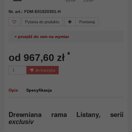
0,9 cm
1,5 cm
Nr. art.: FDM-E01820301-H
Pytania do produktu
Porównaj
» przejdź do ram na wymiar
*
od 967,60 zł
do koszyka
Opis
Specyfikacja
Drewniana rama Listany, serii
exclusiv