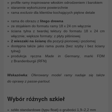
profile ramy inspirowane włoskim odrodzeniem i barokiem
starannie wykończone powierzchnie
rama
exclusiv
dla klientów kochających piękne detale
rama do obrazu z
litego drewna
ze stojakiem do formatu ramy 18 x 24 cm włącznie
ściana tylna z twardej tektury do formatu 18 x 24 cm
włącznie; większe formaty: z płyty pilśniowej
2 wieszaki na ścianę
dla pozycji pionowej i poziomej
dostępna także jako rama pusta (bez szyby i bez ściany
tylnej)
produkcja ręczna
Made in Germany
, marki FDM
z Brandenburgii (RFN)
Wskazówka
: Oferowany model ramy nadaje się także
do oprawy z passe-partout.
Wybór różnych szkieł
szkło standardowe (typu float) o grubości 1,9–2,2 mm