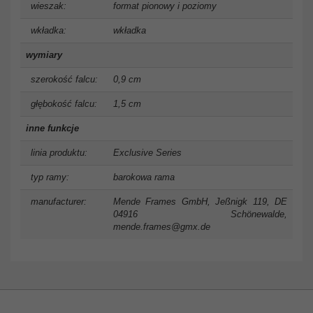
wieszak:
format pionowy i poziomy
wkładka:
wkładka
wymiary
szerokość falcu:
0,9 cm
głębokość falcu:
1,5 cm
inne funkcje
linia produktu:
Exclusive Series
typ ramy:
barokowa rama
manufacturer:
Mende Frames GmbH, Jeßnigk 119, DE
04916 Schönewalde,
mende.frames@gmx.de