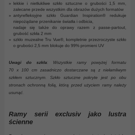
lekkie i nietłukliwe szkło sztuczne o grubości 1,5 mm,
zalecane przede wszystkim dla obrazów dużych formatów
antyrefleksyjne szkło Guardian Inspiration® redukuje
niepożądane przenikanie światła i odbicia,
nadaje się także do oprawy razem z passe-partout,
grubość szkła 2 mm
szkło muzealne Tru Vue®, kompletnie przezroczyste szkło
o grubości 2,5 mm blokuje do 99% promieni UV
Uwagi do szkła
:
Wszystkie ramy powyżej formatu
70 x 100 cm zasadniczo dostarczane są z niełamliwym
szkłem sztucznym. Szkło sztuczne pokryte jest po obu
stronach ochronną folią, którą przed użyciem ramy należy
usunąć.
Ramy serii
exclusiv
jako lustra
ścienne