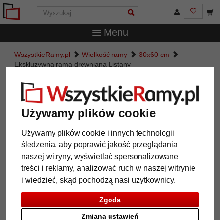
Menu
WszystkieRamy.pl
Wielkość ramy
30x60 cm
Ekskluzywna rama drewniana Listany
Ekskluzywna rama drewniana
Listany
Używamy plików cookie
Używamy plików cookie i innych technologii
śledzenia, aby poprawić jakość przeglądania
naszej witryny, wyświetlać spersonalizowane
treści i reklamy, analizować ruch w naszej witrynie
i wiedzieć, skąd pochodzą nasi użytkownicy.
Zgoda
Zmiana ustawień
Powrót
Dalej