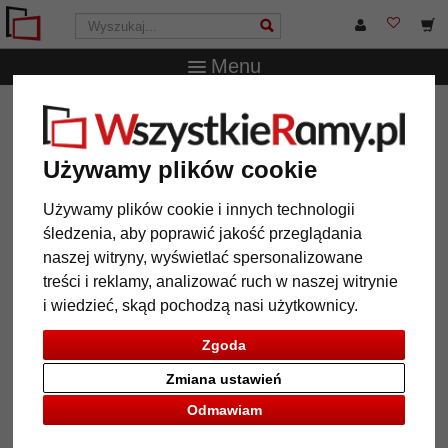
Menu
WszystkieRamy.pl
Marka
Deknudt
Galeria ścienna II
Paul, ramki na 10 elementów
Używamy plików cookie
Galeria ścienna II Paul, ramki
na 10 elementów
Używamy plików cookie i innych technologii
śledzenia, aby poprawić jakość przeglądania
naszej witryny, wyświetlać spersonalizowane
treści i reklamy, analizować ruch w naszej witrynie
i wiedzieć, skąd pochodzą nasi użytkownicy.
Zgoda
Zmiana ustawień
Odmawiam
Powrót
Dalej