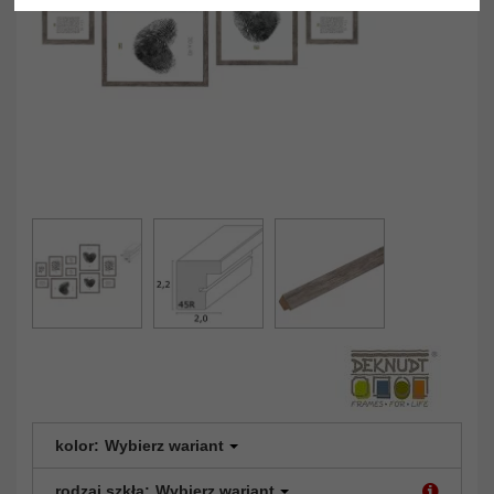
kolor:
Wybierz wariant
rodzaj szkła:
Wybierz wariant