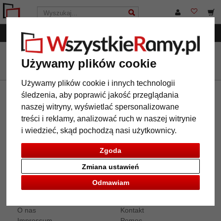
Menu
WszystkieRamy.pl
Inne produkty
Tablice kredowe
Używamy plików cookie
Używamy plików cookie i innych technologii
śledzenia, aby poprawić jakość przeglądania
Newsletter
naszej witryny, wyświetlać spersonalizowane
treści i reklamy, analizować ruch w naszej witrynie
Jeżeli chcą Państwo otrzymywać nasz newsletter, prosimy o
i wiedzieć, skąd pochodzą nasi użytkownicy.
wpisanie adresu e-mail w tym miejscu. W każdym momencie
można zrezygnować ze subskrypcji newslettera.
Zgoda
Zmiana ustawień
Odmawiam
Informacje
Usługi
O nas
Kontakt
Impressum
Pomoc