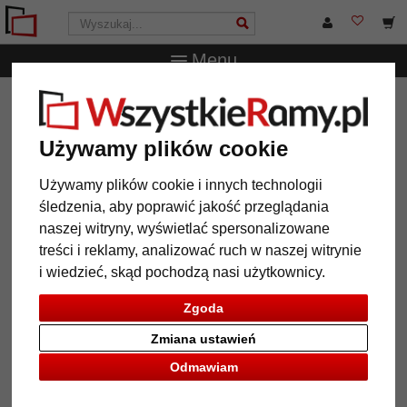
Menu
WszystkieRamy.pl
Marka
Deknudt
Karuzela na zdjęcia
Karuzela na zdjęcia
Używamy plików cookie
Używamy plików cookie i innych technologii
śledzenia, aby poprawić jakość przeglądania
naszej witryny, wyświetlać spersonalizowane
treści i reklamy, analizować ruch w naszej witrynie
i wiedzieć, skąd pochodzą nasi użytkownicy.
Zgoda
Zmiana ustawień
Odmawiam