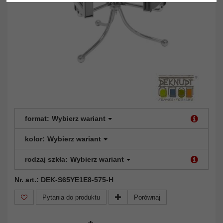
format:
Wybierz wariant
kolor:
Wybierz wariant
rodzaj szkła:
Wybierz wariant
Nr. art.: DEK-S65YE1E8-575-H
Pytania do produktu
Porównaj