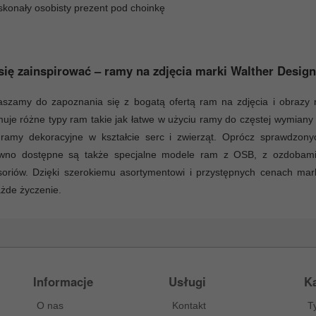
skonały osobisty prezent pod choinkę
się zainspirować – ramy na zdjęcia marki Walther Design
aszamy do zapoznania się z bogatą ofertą ram na zdjęcia i obrazy 
uje różne typy ram takie jak łatwe w użyciu ramy do częstej wymian
 ramy dekoracyjne w kształcie serc i zwierząt. Oprócz sprawdzony
ewno dostępne są także specjalne modele ram z OSB, z ozdobami z
soriów. Dzięki szerokiemu asortymentowi i przystępnych cenach mar
żde życzenie.
Informacje
Usługi
Ka
O nas
Kontakt
T