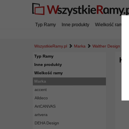
Typ Ramy
Inne produkty
Wielkość ramy
WszystkieRamy.pl
Marka
Walther Design
K
Typ Ramy
Ku
Inne produkty
Wielkość ramy
Marka
accent
Alldeco
ArtCANVAS
artvera
DEHA Design