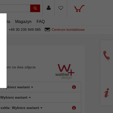
esoria
Magazyn
FAQ
+49 30 235 949 085
Centrum kontaktowe
niegiem na dwa zdjęcia
:
Wybierz wariant
Wybierz wariant
 szkła:
Wybierz wariant