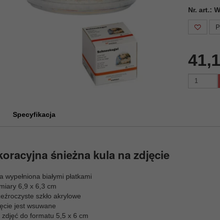
Nr. art.
P
41,1
Specyfikacja
oracyjna śnieżna kula na zdjęcie
a wypełniona białymi płatkami
miary 6,9 x 6,3 cm
zeźroczyste szkło akrylowe
jęcie jest wsuwane
 zdjęć do formatu 5,5 x 6 cm