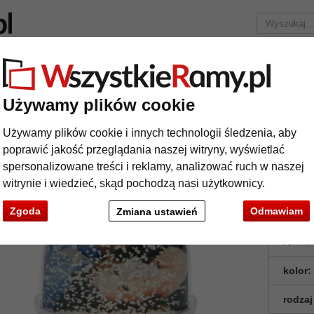
Marka
Ramy do obrazów na wymiar
Passe-partout
Akc
Tylko 25,95 zł
za wysyłkę.
Używamy plików cookie
ula ze śniegiem
Używamy plików cookie i innych technologii śledzenia, aby
la ze śniegiem
poprawić jakość przeglądania naszej witryny, wyświetlać
spersonalizowane treści i reklamy, analizować ruch w naszej
witrynie i wiedzieć, skąd pochodzą nasi użytkownicy.
Kula ze ś
Zgoda
Odmawiam
Zmiana ustawień
format
kolor:
rodzaj