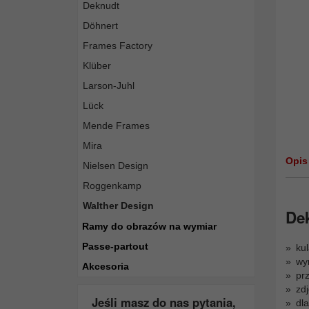
Deknudt
Döhnert
Frames Factory
Klüber
Larson-Juhl
Lück
Mende Frames
Mira
Opis
Nielsen Design
Roggenkamp
Walther Design
Dek
Ramy do obrazów na wymiar
Passe-partout
kul
wy
Akcesoria
pr
zd
Jeśli masz do nas pytania,
dla