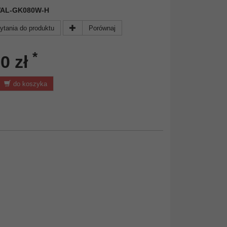
: WAL-GK080W-H
ytania do produktu
Porównaj
*
0 zł
do koszyka