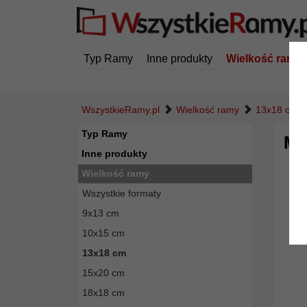
Typ Ramy
Inne produkty
Wielkość ramy
WszystkieRamy.pl
Wielkość ramy
13x18 cm
Typ Ramy
Mu
Inne produkty
Wielkość ramy
Wszystkie formaty
9x13 cm
10x15 cm
13x18 cm
15x20 cm
18x18 cm
Powró