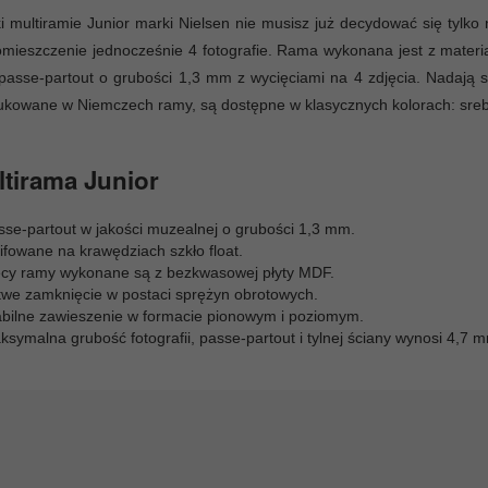
i multiramie Junior marki Nielsen nie musisz już decydować się tylko
mieszczenie jednocześnie 4 fotografie. Rama wykonana jest z materi
passe-partout o grubości 1,3 mm z wycięciami na 4 zdjęcia. Nadają 
ukowane w Niemczech ramy, są dostępne w klasycznych kolorach: sr
tirama Junior
sse-partout w jakości muzealnej o grubości 1,3 mm.
ifowane na krawędziach szkło float.
ecy ramy wykonane są z bezkwasowej płyty MDF.
twe zamknięcie w postaci sprężyn obrotowych.
abilne zawieszenie w formacie pionowym i poziomym.
symalna grubość fotografii, passe-partout i tylnej ściany wynosi 4,7 