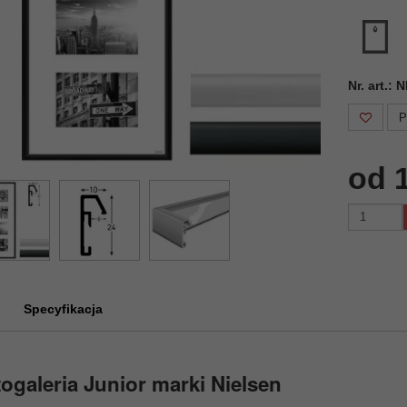
Nr. art.:
P
od 
Specyfikacja
ogaleria Junior marki Nielsen