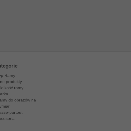
tegorie
yp Ramy
nne produkty
ielkość ramy
arka
amy do obrazów na
ymiar
asse-partout
kcesoria