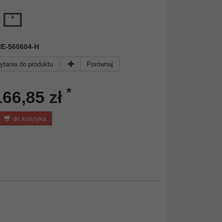
 NIE-560604-H
ytania do produktu
Porównaj
*
166,85 zł
do koszyka