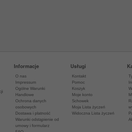
Informacje
Usługi
Ka
O nas
Kontakt
T
Impressum
Pomoc
I
Ogólne Warunki
Koszyk
W
ji
Handlowe
Moje konto
M
Ochrona danych
Schowek
R
osobowych
Moja Lista życzeń
w
Dostawa i platność
Widoczna Lista życzeń
P
Warunki odstąpienie od
A
umowy i formularz
FAQ