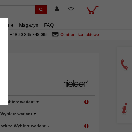
esoria
Magazyn
FAQ
+49 30 235 949 085
Centrum kontaktowe
:
Wybierz wariant
Wybierz wariant
 szkła:
Wybierz wariant