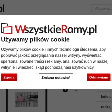
Marka
Ramy do obrazów na wymiar
Passe-partout
Akc
Tylko 25,95 zł
za wysyłkę.
Używamy plików cookie
Multiramka na 4 zdjęcia Junior
Używamy plików cookie i innych technologii śledzenia, aby
ltiramka na 4 zdjęcia Junior
poprawić jakość przeglądania naszej witryny, wyświetlać
spersonalizowane treści i reklamy, analizować ruch w naszej
witrynie i wiedzieć, skąd pochodzą nasi użytkownicy.
Zgoda
Odmawiam
Zmiana ustawień
format
kolor:
rodzaj
t
Dalej