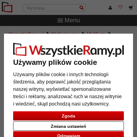
Menu
WszystkieRamy.pl
Wielkość ramy
10x15 cm
Multiramka na 2 zdjęcia Home
Multiramka na 2 zdjęcia Home
Używamy plików cookie
Używamy plików cookie i innych technologii
śledzenia, aby poprawić jakość przeglądania
naszej witryny, wyświetlać spersonalizowane
treści i reklamy, analizować ruch w naszej witrynie
i wiedzieć, skąd pochodzą nasi użytkownicy.
Zgoda
Zmiana ustawień
Powrót
Dalej
Odmawiam