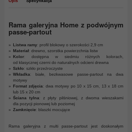
Opis
Specyfikacja
Rama galeryjna Home z podwójnym
passe-partout
Listwa ramy
: profil blokowy o szerokości 2,9 cm
Materiał
: drewno, szorstka powierzchnia listw
Kolor
: dostępna w siedmiu różnych kolorach,
od klasycznej czerni do naturalnych odcieni drewna
Szkło
: szkło przeźroczyste
Wkładka
: białe, bezkwasowe passe-partout na dwa
motywy
Format zdjęcia
: dwa motywy po 10 x 15 cm, 13 x 18 cm
lub 15 x 20 cm
Ściana tylna
: z płyty pilśniowej, z dwoma wieszakami
dla pozycji pionowej lub poziomej
Zamknięcie
: blaszki mocujące
Rama galeryjna z multi passe-partout jest doskonałym