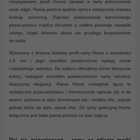
rozwiązaniem, jeżeli chcesz oprawić w ramy jednocześnie
wiele zdjęć. Passe-partout spełnia oprócz estetycznej również
funkcję ochronną. Poprzez zastosowanie kartonowego
passe-partout między obrazem a szkłem powstaje niewielki
odstęp, dzięki któremu obraz nie przylega bezpośrednio
do szkła.
Wykonany z drewna blokowy profil ramy Home o szerokości
2,9 cm i jego szorstkie powierzchnie nadają ramie
rustykalnego wdzięku. Do wyboru oferujemy różne klasyczne
kolory, nadające szorstkim powierzchniom ramy odrobiny
klasycznej elegancji. Rama Home umiejętnie łączy te
stylistyczne przeciwieństwa i harmonicznie wpisuje się w tło
wnętrz zarówno w stylu dworkowym jak i shabby chic, pasuje
jednak także do stylu classic chic. Do ramy galeryjnej Home
dołączone jest białe passe-partout na dwa zdjęcia.
Daj się zainspirować – ramy na zdjęcia marki