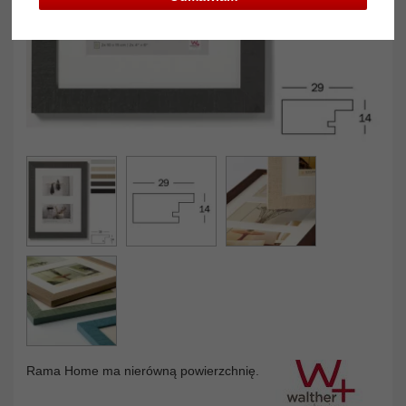
Rama Home ma nierówną powierzchnię.