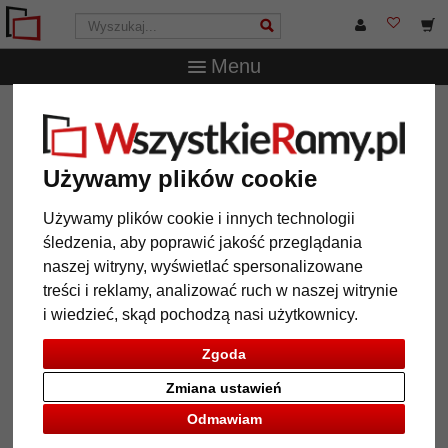
Menu
WszystkieRamy.pl
Wielkość ramy
Wszystkie formaty
Multiramka na 3 zdjęcia Peppers
Multiramka na 3 zdjęcia Peppers
Używamy plików cookie
Używamy plików cookie i innych technologii
śledzenia, aby poprawić jakość przeglądania
naszej witryny, wyświetlać spersonalizowane
treści i reklamy, analizować ruch w naszej witrynie
i wiedzieć, skąd pochodzą nasi użytkownicy.
Zgoda
Zmiana ustawień
Powrót
Dalej
Odmawiam