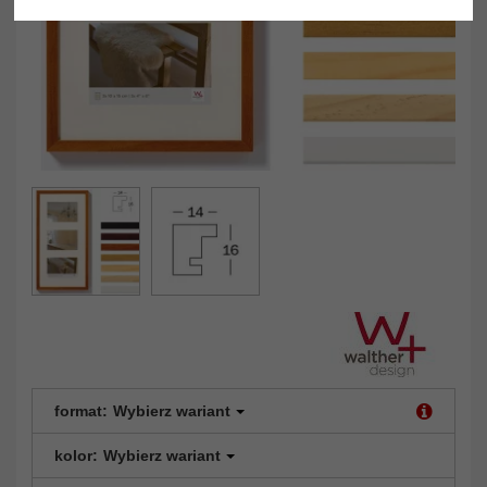
format:
Wybierz wariant
kolor:
Wybierz wariant