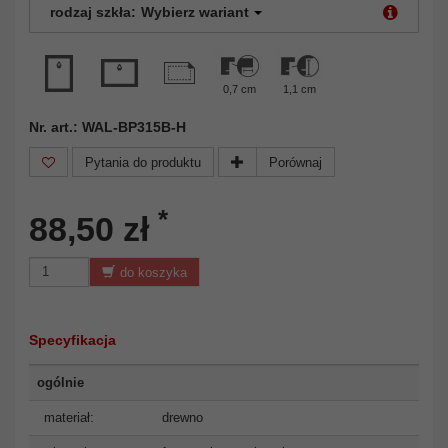
rodzaj szkła:
Wybierz wariant
0,7 cm
1,1 cm
Nr. art.: WAL-BP315B-H
Pytania do produktu
Porównaj
*
88,50 zł
do koszyka
Specyfikacja
ogólnie
materiał:
drewno