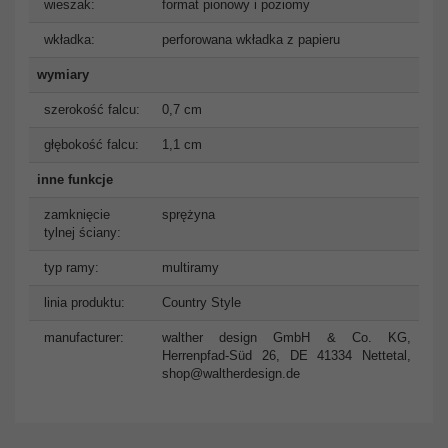
wieszak:
format pionowy i poziomy
wkładka:
perforowana wkładka z papieru
wymiary
szerokość falcu:
0,7 cm
głębokość falcu:
1,1 cm
inne funkcje
zamknięcie
sprężyna
tylnej ściany:
typ ramy:
multiramy
linia produktu:
Country Style
manufacturer:
walther design GmbH & Co. KG,
Herrenpfad-Süd 26, DE 41334 Nettetal,
shop@waltherdesign.de