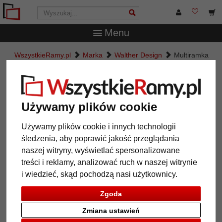
Menu
WszystkieRamy.pl
Marka
Walther Design
Multiramka
na 3 zdjęcia New Lifestyle
Multiramka na 3 zdjęcia New
Lifestyle
Używamy plików cookie
Używamy plików cookie i innych technologii
śledzenia, aby poprawić jakość przeglądania
naszej witryny, wyświetlać spersonalizowane
treści i reklamy, analizować ruch w naszej witrynie
i wiedzieć, skąd pochodzą nasi użytkownicy.
Zgoda
Zmiana ustawień
Powrót
Dalej