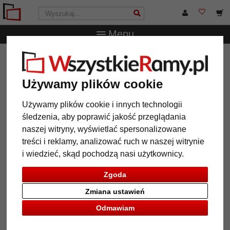
Menu
WszystkieRamy.pl
Marka
Deknudt
Multiramka Bleret
na 3 zdjęcia
Używamy plików cookie
Multiramka Bleret na 3 zdjęcia
Używamy plików cookie i innych technologii
śledzenia, aby poprawić jakość przeglądania
naszej witryny, wyświetlać spersonalizowane
treści i reklamy, analizować ruch w naszej witrynie
i wiedzieć, skąd pochodzą nasi użytkownicy.
Zgoda
Zmiana ustawień
Odmawiam