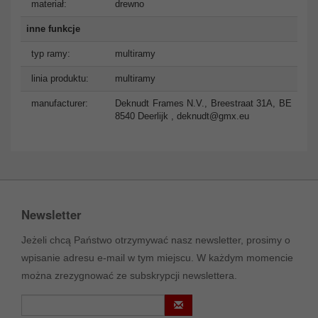
materiał:
drewno
inne funkcje
typ ramy:
multiramy
linia produktu:
multiramy
manufacturer:
Deknudt Frames N.V., Breestraat 31A, BE
8540 Deerlijk ,
deknudt@gmx.eu
Newsletter
Jeżeli chcą Państwo otrzymywać nasz newsletter, prosimy o
wpisanie adresu e-mail w tym miejscu. W każdym momencie
można zrezygnować ze subskrypcji newslettera.