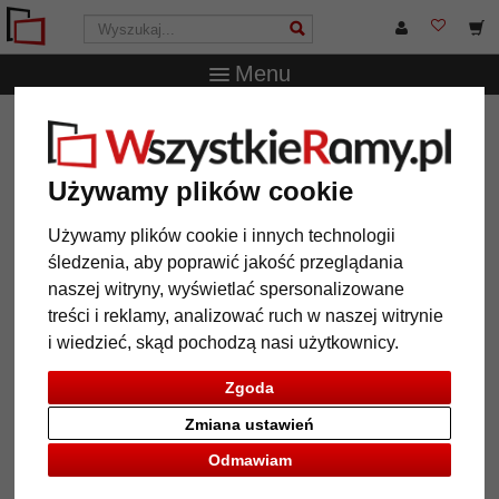
Menu
WszystkieRamy.pl
Marka
Deknudt
Multiramka Linda
na 3 zdjęcia
Używamy plików cookie
Multiramka Linda na 3 zdjęcia
Używamy plików cookie i innych technologii
śledzenia, aby poprawić jakość przeglądania
naszej witryny, wyświetlać spersonalizowane
treści i reklamy, analizować ruch w naszej witrynie
i wiedzieć, skąd pochodzą nasi użytkownicy.
Zgoda
Zmiana ustawień
Odmawiam
Powrót
Dalej