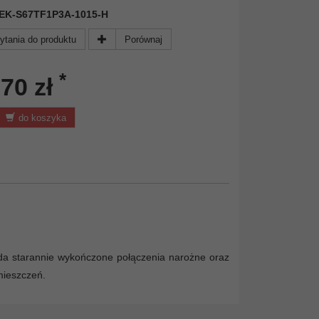
 DEK-S67TF1P3A-1015-H
ytania do produktu
Porównaj
*
,70 zł
do koszyka
da starannie wykończone połączenia narożne oraz
omieszczeń.