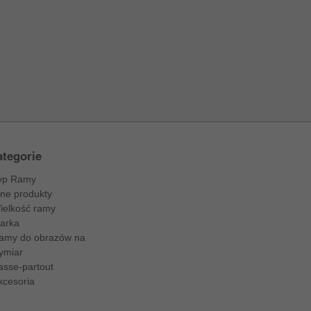
tegorie
yp Ramy
nne produkty
ielkość ramy
arka
amy do obrazów na
ymiar
asse-partout
kcesoria