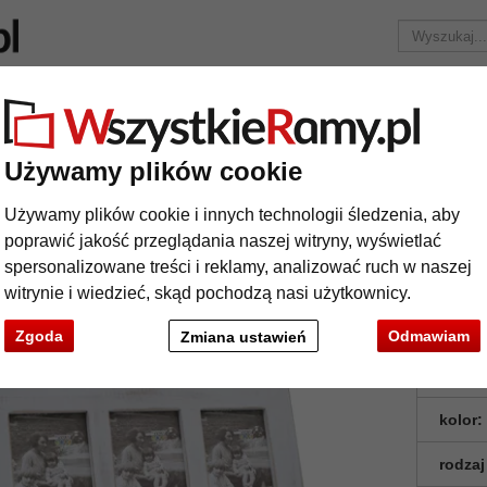
Marka
Ramy do obrazów na wymiar
Passe-partout
Akc
Tylko 25,95 zł
za wysyłkę.
Używamy plików cookie
ormaty
Multiramka Opitter na 3 zdjęcia
Używamy plików cookie i innych technologii śledzenia, aby
tiramka Opitter na 3 zdjęcia
poprawić jakość przeglądania naszej witryny, wyświetlać
spersonalizowane treści i reklamy, analizować ruch w naszej
witrynie i wiedzieć, skąd pochodzą nasi użytkownicy.
Zgoda
Odmawiam
Zmiana ustawień
format
kolor:
rodzaj