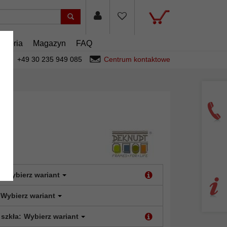
esoria
Magazyn
FAQ
+49 30 235 949 085
Centrum kontaktowe
:
Wybierz wariant
Wybierz wariant
 szkła:
Wybierz wariant