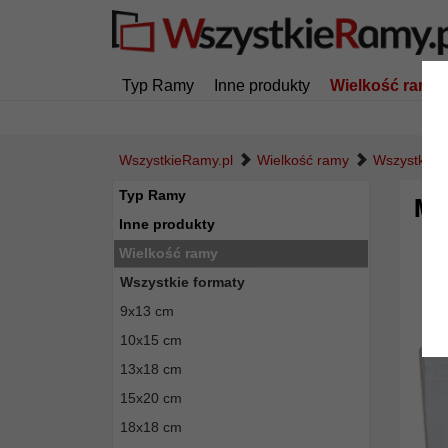
Typ Ramy
Inne produkty
Wielkość ramy
WszystkieRamy.pl
Wielkość ramy
Wszystkie f
Typ Ramy
Mul
Inne produkty
Wielkość ramy
Wszystkie formaty
9x13 cm
10x15 cm
13x18 cm
15x20 cm
18x18 cm