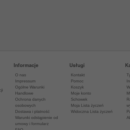
Informacje
Usługi
Ka
O nas
Kontakt
T
Impressum
Pomoc
I
Ogólne Warunki
Koszyk
W
ji
Handlowe
Moje konto
M
Ochrona danych
Schowek
R
osobowych
Moja Lista życzeń
w
Dostawa i platność
Widoczna Lista życzeń
P
Warunki odstąpienie od
A
umowy i formularz
FAQ