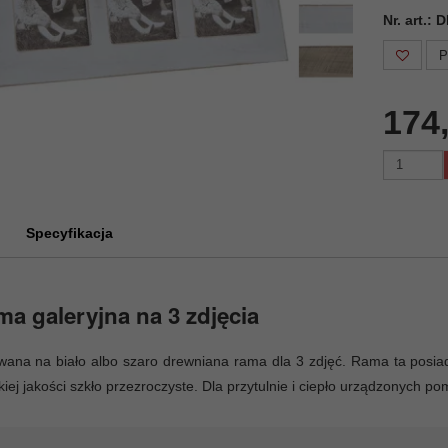
Nr. art.:
P
174
Specyfikacja
a galeryjna na 3 zdjęcia
ana na biało albo szaro drewniana rama dla 3 zdjęć. Rama ta posia
iej jakości szkło przezroczyste. Dla przytulnie i ciepło urządzonych p