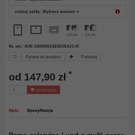
rodzaj szkła:
Wybierz wariant
0,5 cm
2,4 cm
Nr. art.: AVE-G860001025035A21-H
Pytania do produktu
Porównaj
*
od 147,90 zł
do koszyka
Opis
Specyfikacja
Rama galeryjna Lund z multi passe-