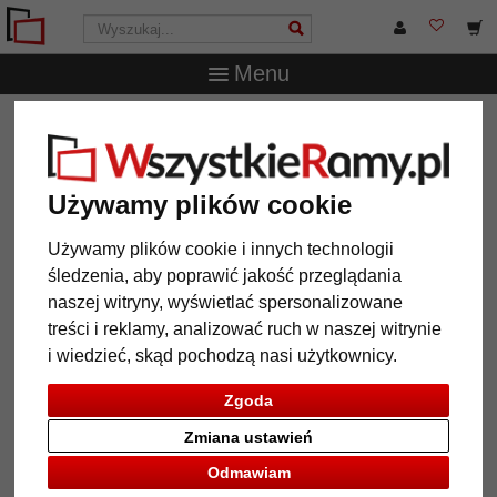
Menu
WszystkieRamy.pl
Marka
artvera
Multiramka
na 2 zdjęcia Lund , 25x35 cm - 10x15 cm
Multiramka na 2 zdjęcia Lund ,
Używamy plików cookie
25x35 cm - 10x15 cm
Używamy plików cookie i innych technologii
śledzenia, aby poprawić jakość przeglądania
naszej witryny, wyświetlać spersonalizowane
treści i reklamy, analizować ruch w naszej witrynie
i wiedzieć, skąd pochodzą nasi użytkownicy.
Zgoda
Zmiana ustawień
Odmawiam
Powrót
Dalej