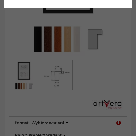
format:
Wybierz wariant
kolor:
Wybierz wariant