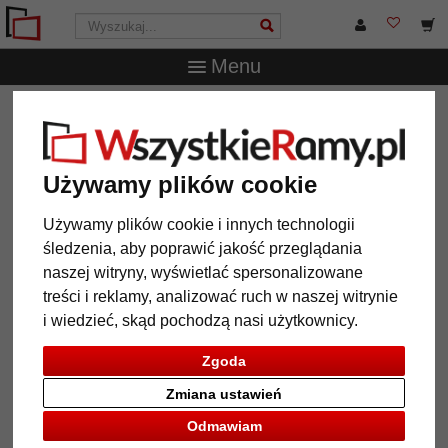
Menu
WszystkieRamy.pl
Wielkość ramy
Wszystkie formaty
Multiramka na 2 zdjęcia Lund, 25x35 cm - 13x18 cm
Multiramka na 2 zdjęcia Lund,
Używamy plików cookie
25x35 cm - 13x18 cm
Używamy plików cookie i innych technologii
śledzenia, aby poprawić jakość przeglądania
naszej witryny, wyświetlać spersonalizowane
treści i reklamy, analizować ruch w naszej witrynie
i wiedzieć, skąd pochodzą nasi użytkownicy.
Zgoda
Zmiana ustawień
Odmawiam
Powrót
Dalej