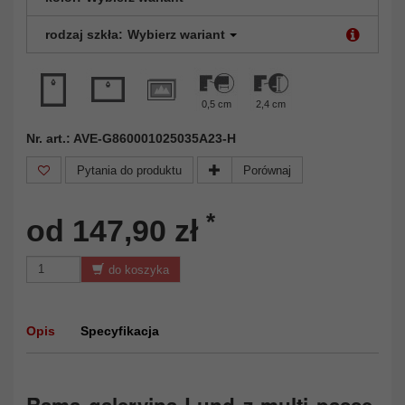
rodzaj szkła:
Wybierz wariant
0,5 cm
2,4 cm
Nr. art.: AVE-G860001025035A23-H
Pytania do produktu
Porównaj
*
od 147,90 zł
do koszyka
Opis
Specyfikacja
Rama galeryjna Lund z multi passe-