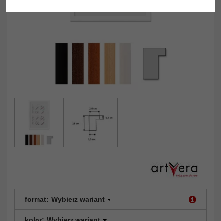
format:
Wybierz wariant
kolor:
Wybierz wariant