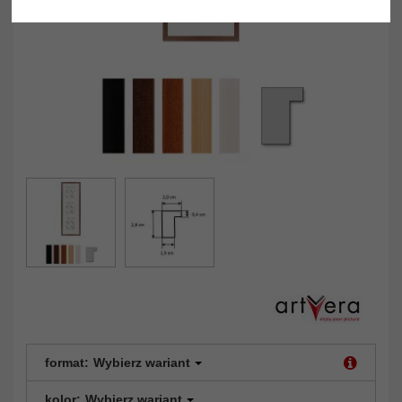
format:
Wybierz wariant
kolor:
Wybierz wariant