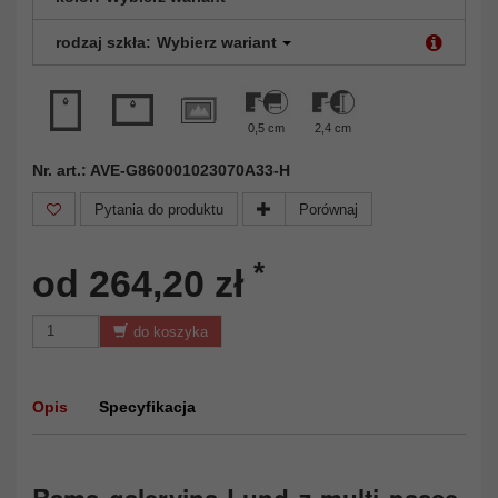
rodzaj szkła:
Wybierz wariant
0,5 cm
2,4 cm
Nr. art.: AVE-G860001023070A33-H
Pytania do produktu
Porównaj
*
od 264,20 zł
do koszyka
Opis
Specyfikacja
Rama galeryjna Lund z multi passe-