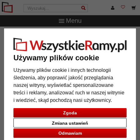
Menu
WszystkieRamy.pl
Typ Ramy
Multiramki na zdjęcia
Multiramka na 3 zdjęcia Lund, 23x70 cm - 13x18 cm
Multiramka na 3 zdjęcia Lund,
Używamy plików cookie
23x70 cm - 13x18 cm
Używamy plików cookie i innych technologii
śledzenia, aby poprawić jakość przeglądania
naszej witryny, wyświetlać spersonalizowane
treści i reklamy, analizować ruch w naszej witrynie
i wiedzieć, skąd pochodzą nasi użytkownicy.
Zgoda
Zmiana ustawień
Odmawiam
Powrót
Dalej