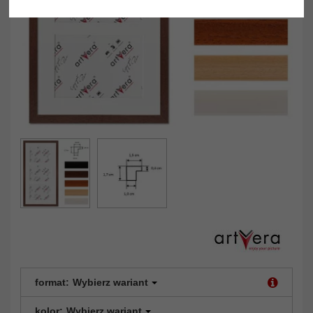
format:
Wybierz wariant
kolor:
Wybierz wariant