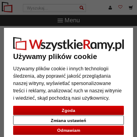
Menu
WszystkieRamy.pl
Wielkość ramy
25x50 cm
Multiramka na 3 zdjęcia Uppsala, 25x50 cm - 13x18 cm
Multiramka na 3 zdjęcia Uppsala,
Używamy plików cookie
25x50 cm - 13x18 cm
Używamy plików cookie i innych technologii
śledzenia, aby poprawić jakość przeglądania
naszej witryny, wyświetlać spersonalizowane
treści i reklamy, analizować ruch w naszej witrynie
i wiedzieć, skąd pochodzą nasi użytkownicy.
Zgoda
Zmiana ustawień
Odmawiam
Powrót
Dalej