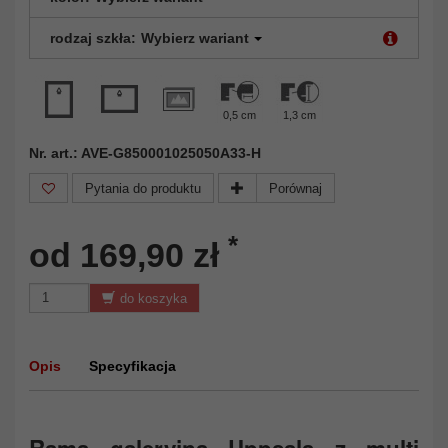
rodzaj szkła:
Wybierz wariant
0,5 cm
1,3 cm
Nr. art.: AVE-G850001025050A33-H
Pytania do produktu
Porównaj
*
od 169,90 zł
do koszyka
Opis
Specyfikacja
Rama galeryjna Uppsala z multi