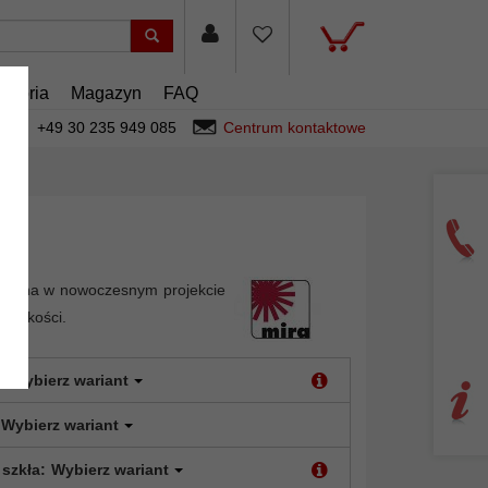
esoria
Magazyn
FAQ
+49 30 235 949 085
Centrum kontaktowe
ryjna w nowoczesnym projekcie
ej jakości.
:
Wybierz wariant
Wybierz wariant
 szkła:
Wybierz wariant