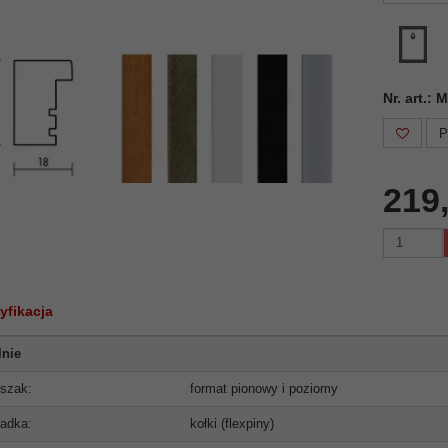
Nr. art.:
P
219
yfikacja
lnie
szak:
format pionowy i poziomy
adka:
kołki (flexpiny)