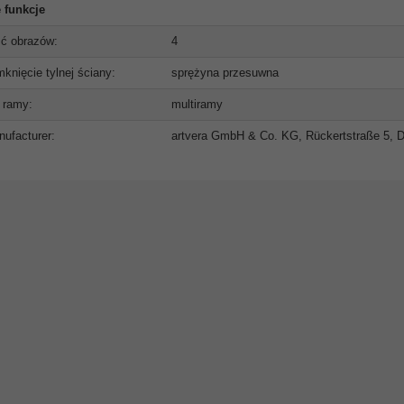
 funkcje
ść obrazów:
4
knięcie tylnej ściany:
sprężyna przesuwna
 ramy:
multiramy
ufacturer:
artvera GmbH & Co. KG, Rückertstraße 5, D