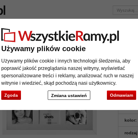
Marka
Ramy do obrazów na wymiar
Passe-partout
Akc
Tylko 25,95 zł
za wysyłkę.
Używamy plików cookie
Multiramka na zdjęcia Figari
Używamy plików cookie i innych technologii śledzenia, aby
tiramka na zdjęcia Figari
poprawić jakość przeglądania naszej witryny, wyświetlać
spersonalizowane treści i reklamy, analizować ruch w naszej
Rama gale
witrynie i wiedzieć, skąd pochodzą nasi użytkownicy.
i doskonał
Zgoda
Odmawiam
Zmiana ustawień
format
kolor:
rodzaj