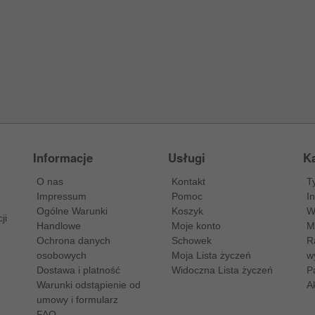
Informacje
Usługi
Ka
O nas
Kontakt
T
Impressum
Pomoc
I
Ogólne Warunki
Koszyk
W
ji
Handlowe
Moje konto
M
Ochrona danych
Schowek
R
osobowych
Moja Lista życzeń
w
Dostawa i platność
Widoczna Lista życzeń
P
Warunki odstąpienie od
A
umowy i formularz
FAQ