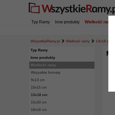
Typ Ramy
Inne produkty
Wielkość ramy
WszystkieRamy.pl
Wielkość ramy
13x18 cm
Typ Ramy
Mul
Inne produkty
Wielkość ramy
Wszystkie formaty
9x13 cm
10x15 cm
13x18 cm
15x20 cm
18x18 cm