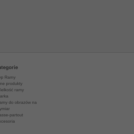
tegorie
yp Ramy
nne produkty
ielkość ramy
arka
amy do obrazów na
ymiar
asse-partout
kcesoria