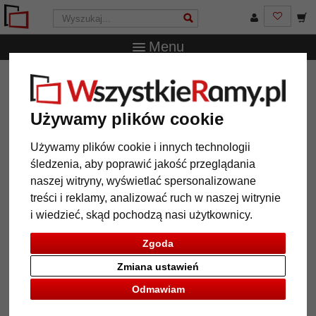
Menu
WszystkieRamy.pl
Typ Ramy
Owalne i okrągłe ramy
Owalna rama Alice
Używamy plików cookie
Owalna rama Alice
Używamy plików cookie i innych technologii
śledzenia, aby poprawić jakość przeglądania
naszej witryny, wyświetlać spersonalizowane
treści i reklamy, analizować ruch w naszej witrynie
i wiedzieć, skąd pochodzą nasi użytkownicy.
Zgoda
Zmiana ustawień
Odmawiam
Powrót
Dalej