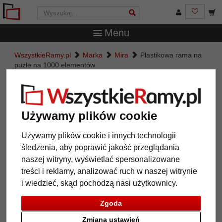
Menu
WszystkieRamy.pl
Marka
Mira
Plastikowa rama na
puzle na 1000 elementów
Plastikowa rama na puzle na 1000
elementów
Używamy plików cookie
Używamy plików cookie i innych technologii
śledzenia, aby poprawić jakość przeglądania
naszej witryny, wyświetlać spersonalizowane
treści i reklamy, analizować ruch w naszej witrynie
i wiedzieć, skąd pochodzą nasi użytkownicy.
Zgoda
Zmiana ustawień
Powrót
Dalej