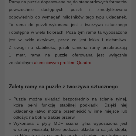
Ramy na puzzle dopasowane są do standardowych formatów
powszechnie dostępnych puzzli i zmodyfikowane
odpowiednio do wymagań miłośników tego typu układanek.
Ta rama do puzzli wykonana jest z tworzywa sztucznego
i dostępna w wielu kolorach. Poza tym rama ta wyposażona
jest w szkło akrylowe, przez co jest lekka i niełamliwa.
Z uwagi na stabilność, jeżeli ramiona ramy przekraczają
1 metr, rama na puzzle oferowana jest wyłącznie
ze stabilnym
aluminiowym profilem Quadro
.
Zalety ramy na puzzle z tworzywa sztucznego
Puzzle można układać bezpośrednio na ścianie tylnej,
która pełni funkcję stabilnej podkładki. Dzięki niej
układankę łatwo można przemieścić w inne miejsce lub
odłożyć na bok w trakcie przerw.
Wykonana z płyty MDF ściana tylna wyposażona jest
w cztery wieszaki, które podczas układania są jak stópki,
na których płyta ściany tylnej stoi stabilnie, bez kołysania