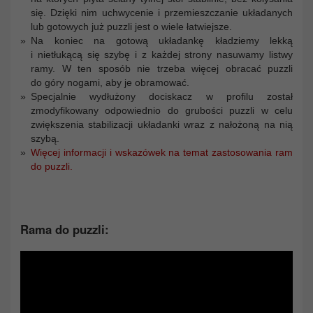
się. Dzięki nim uchwycenie i przemieszczanie układanych
lub gotowych już puzzli jest o wiele łatwiejsze.
Na koniec na gotową układankę kładziemy lekką
i nietłukącą się szybę i z każdej strony nasuwamy listwy
ramy. W ten sposób nie trzeba więcej obracać puzzli
do góry nogami, aby je obramować.
Specjalnie wydłużony dociskacz w profilu został
zmodyfikowany odpowiednio do grubości puzzli w celu
zwiększenia stabilizacji układanki wraz z nałożoną na nią
szybą.
Więcej informacji i wskazówek na temat zastosowania ram
do puzzli.
Rama do puzzli: