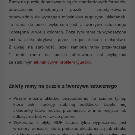
Ramy na puzzle dopasowane są do standardowych formatów
powszechnie dostępnych puzzli i zmodyfikowane
odpowiednio do wymagań miłośników tego typu układanek.
Ta rama do puzzli wykonana jest z tworzywa sztucznego
i dostępna w wielu kolorach. Poza tym rama ta wyposażona
jest w szkło akrylowe, przez co jest lekka i niełamliwa.
Z uwagi na stabilność, jeżeli ramiona ramy przekraczają
1 metr, rama na puzzle oferowana jest wyłącznie
ze stabilnym
aluminiowym profilem Quadro
.
Zalety ramy na puzzle z tworzywa sztucznego
Puzzle można układać bezpośrednio na ścianie tylnej,
która pełni funkcję stabilnej podkładki. Dzięki niej
układankę łatwo można przemieścić w inne miejsce lub
odłożyć na bok w trakcie przerw.
Wykonana z płyty MDF ściana tylna wyposażona jest
w cztery wieszaki, które podczas układania są jak stópki,
na których płyta ściany tylnej stoi stabilnie, bez kołysania