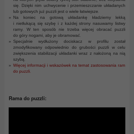
się. Dzięki nim uchwycenie i przemieszczanie układanych
lub gotowych już puzzli jest o wiele łatwiejsze.
Na koniec na gotową układankę kładziemy lekką
i nietłukącą się szybę i z każdej strony nasuwamy listwy
ramy. W ten sposób nie trzeba więcej obracać puzzli
do góry nogami, aby je obramować.
Specjalnie wydłużony dociskacz w profilu został
zmodyfikowany odpowiednio do grubości puzzli w celu
zwiększenia stabilizacji układanki wraz z nałożoną na nią
szybą.
Więcej informacji i wskazówek na temat zastosowania ram
do puzzli.
Rama do puzzli: