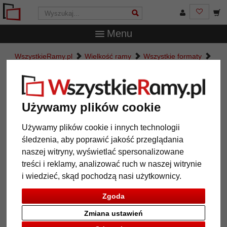
Menu
WszystkieRamy.pl
Wielkość ramy
Wszystkie formaty
Plastikowa rama na puzle na 2000 elementów
Plastikowa rama na puzle na 2000
elementów
Używamy plików cookie
Używamy plików cookie i innych technologii
śledzenia, aby poprawić jakość przeglądania
naszej witryny, wyświetlać spersonalizowane
treści i reklamy, analizować ruch w naszej witrynie
i wiedzieć, skąd pochodzą nasi użytkownicy.
Zgoda
Zmiana ustawień
Powrót
Dalej