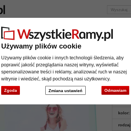
Marka
Ramy do obrazów na wymiar
Passe-partout
Akc
Tylko 25,95 zł
za wysyłkę.
Używamy plików cookie
Przezroczysta ramka do zdjęć, z efektem tęczy
Używamy plików cookie i innych technologii śledzenia, aby
zezroczysta ramka do zdjęć, z efektem t
poprawić jakość przeglądania naszej witryny, wyświetlać
spersonalizowane treści i reklamy, analizować ruch w naszej
witrynie i wiedzieć, skąd pochodzą nasi użytkownicy.
Zgoda
Odmawiam
Zmiana ustawień
format
kolor:
rodzaj
t
Dalej