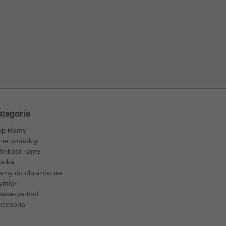
tegorie
yp Ramy
nne produkty
ielkość ramy
arka
amy do obrazów na
ymiar
asse-partout
kcesoria