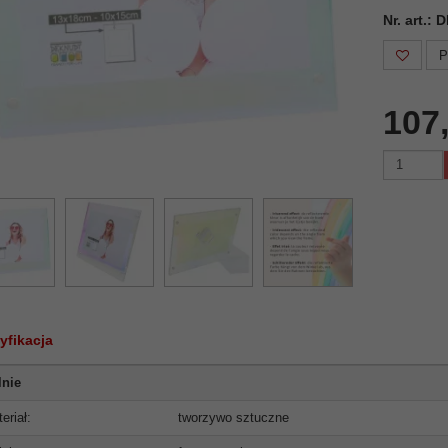
Nr. art.:
P
107
yfikacja
lnie
eriał:
tworzywo sztuczne