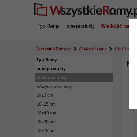
Typ Ramy
Inne produkty
Wielkość ramy
WszystkieRamy.pl
Wielkość ramy
13x18 cm
Typ Ramy
Pr
Inne produkty
Wielkość ramy
Wszystkie formaty
9x13 cm
10x15 cm
13x18 cm
15x20 cm
18x18 cm
Powró