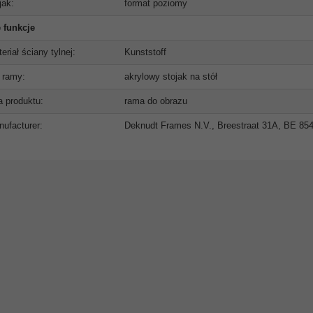
jak:
format poziomy
 funkcje
eriał ściany tylnej:
Kunststoff
 ramy:
akrylowy stojak na stół
ia produktu:
rama do obrazu
ufacturer:
Deknudt Frames N.V., Breestraat 31A, BE 8540