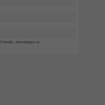
 Deerlijk ,
deknudt@gmx.eu