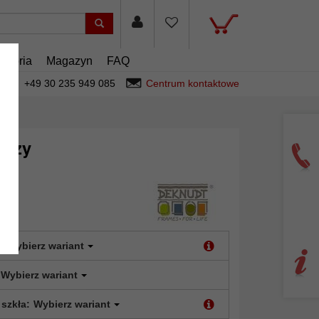
esoria
Magazyn
FAQ
+49 30 235 949 085
Centrum kontaktowe
ęczy
:
Wybierz wariant
Wybierz wariant
 szkła:
Wybierz wariant