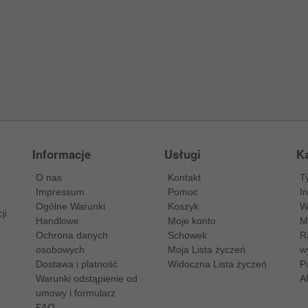
Informacje
Usługi
Ka
O nas
Kontakt
T
Impressum
Pomoc
I
Ogólne Warunki
Koszyk
W
ji
Handlowe
Moje konto
M
Ochrona danych
Schowek
R
osobowych
Moja Lista życzeń
w
Dostawa i platność
Widoczna Lista życzeń
P
Warunki odstąpienie od
A
umowy i formularz
FAQ