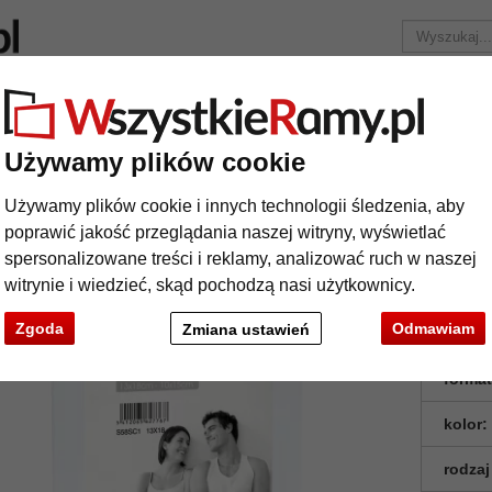
Marka
Ramy do obrazów na wymiar
Passe-partout
Akc
Tylko 25,95 zł
za wysyłkę.
Używamy plików cookie
czysta ramka do zdjęcia na magnes
Używamy plików cookie i innych technologii śledzenia, aby
zezroczysta ramka do zdjęcia na magne
poprawić jakość przeglądania naszej witryny, wyświetlać
spersonalizowane treści i reklamy, analizować ruch w naszej
witrynie i wiedzieć, skąd pochodzą nasi użytkownicy.
Zgoda
Odmawiam
Zmiana ustawień
format
kolor:
rodzaj
t
Dalej