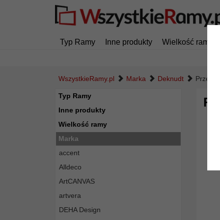
Typ Ramy
Inne produkty
Wielkość ramy
WszystkieRamy.pl
Marka
Deknudt
Przezro
Typ Ramy
Pr
Inne produkty
Wielkość ramy
Marka
accent
Alldeco
ArtCANVAS
artvera
DEHA Design
Powró