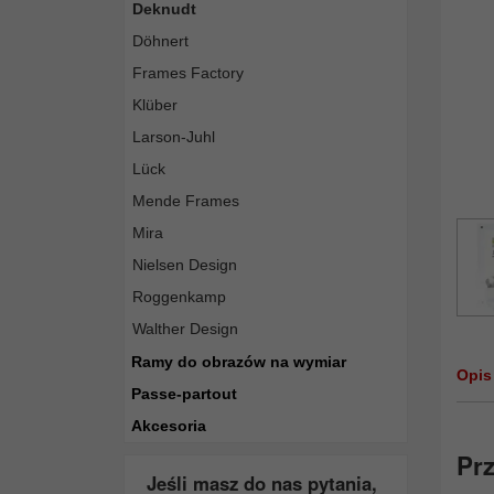
Deknudt
Döhnert
Frames Factory
Klüber
Larson-Juhl
Lück
Mende Frames
Mira
Nielsen Design
Roggenkamp
Walther Design
Ramy do obrazów na wymiar
Opis
Passe-partout
Akcesoria
Prz
Jeśli masz do nas pytania,