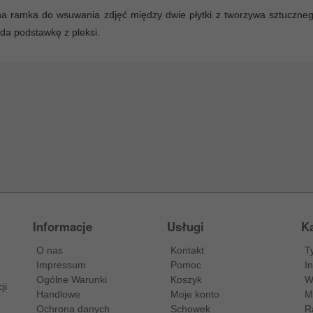
a ramka do wsuwania zdjęć między dwie płytki z tworzywa sztuczn
da podstawkę z pleksi.
Informacje
Usługi
Ka
O nas
Kontakt
T
Impressum
Pomoc
I
Ogólne Warunki
Koszyk
W
ji
Handlowe
Moje konto
M
Ochrona danych
Schowek
R