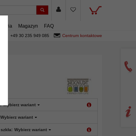
esoria
Magazyn
FAQ
+49 30 235 949 085
Centrum kontaktowe
s
:
Wybierz wariant
Wybierz wariant
 szkła:
Wybierz wariant