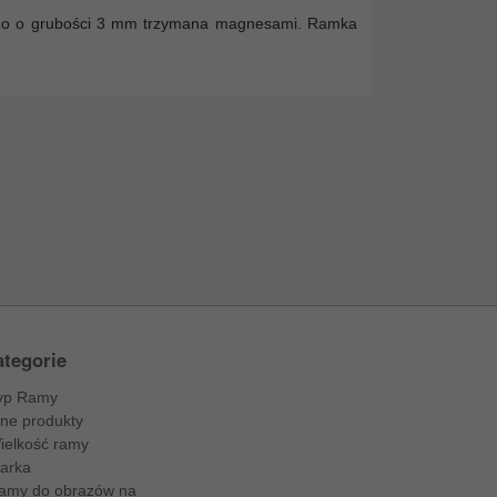
ego o grubości 3 mm trzymana magnesami. Ramka
tegorie
yp Ramy
nne produkty
ielkość ramy
arka
amy do obrazów na