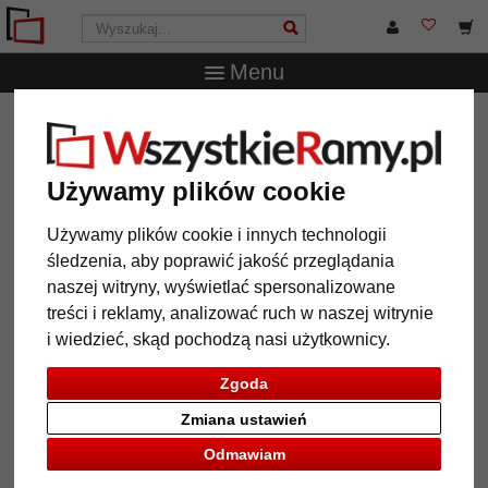
Menu
WszystkieRamy.pl
Marka
Mende Frames
Rama
aluminiowa Arun
Rama aluminiowa Arun
Używamy plików cookie
Używamy plików cookie i innych technologii
śledzenia, aby poprawić jakość przeglądania
naszej witryny, wyświetlać spersonalizowane
treści i reklamy, analizować ruch w naszej witrynie
i wiedzieć, skąd pochodzą nasi użytkownicy.
Zgoda
Zmiana ustawień
Odmawiam
Powrót
Dalej