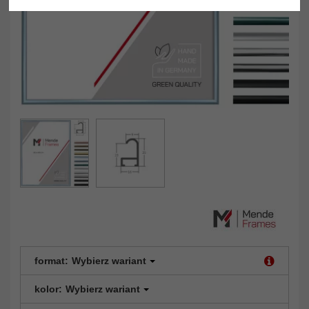
format:
Wybierz wariant
kolor:
Wybierz wariant