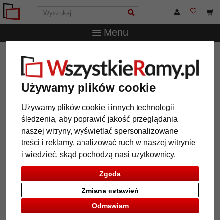
Menu
WszystkieRamy.pl
Marka
Mende Frames
Rama
aluminiowa Mookane
Rama aluminiowa Mookane
Używamy plików cookie
Używamy plików cookie i innych technologii
śledzenia, aby poprawić jakość przeglądania
naszej witryny, wyświetlać spersonalizowane
treści i reklamy, analizować ruch w naszej witrynie
i wiedzieć, skąd pochodzą nasi użytkownicy.
Zgoda
Zmiana ustawień
Powrót
Dalej
Odmawiam