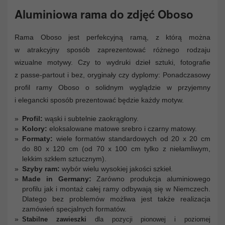
Aluminiowa rama do zdjęć Oboso
Rama Oboso jest perfekcyjną ramą, z którą można
w atrakcyjny sposób zaprezentować różnego rodzaju
wizualne motywy. Czy to wydruki dzieł sztuki, fotografie
z passe-partout i bez, oryginały czy dyplomy: Ponadczasowy
profil ramy Oboso o solidnym wyglądzie w przyjemny
i elegancki sposób prezentować będzie każdy motyw.
Profil:
wąski i subtelnie zaokrąglony.
Kolory:
eloksalowane matowe srebro i czarny matowy.
Formaty:
wiele formatów standardowych od 20 x 20 cm
do 80 x 120 cm (od 70 x 100 cm tylko z niełamliwym,
lekkim szkłem sztucznym).
Szyby ram:
wybór wielu wysokiej jakości szkieł.
Made in Germany:
Zarówno produkcja aluminiowego
profilu jak i montaż całej ramy odbywają się w Niemczech.
Dlatego bez problemów możliwa jest także realizacja
zamówień specjalnych formatów.
Stabilne zawieszki
dla pozycji pionowej i poziomej