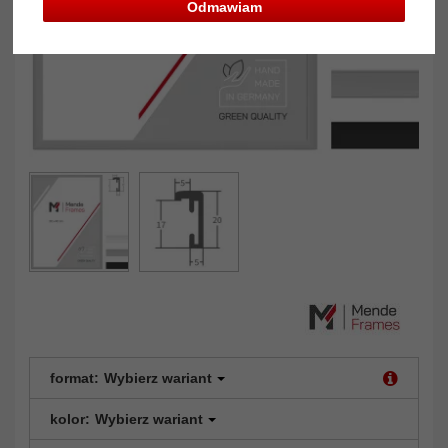
Odmawiam
format:
Wybierz wariant
kolor:
Wybierz wariant