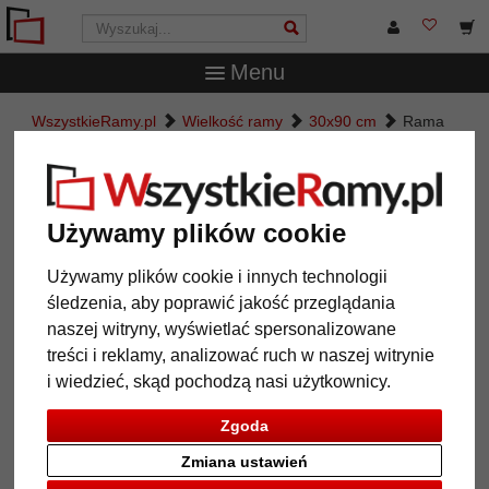
Menu
WszystkieRamy.pl
Wielkość ramy
30x90 cm
Rama
aluminiowa Oboso
Rama aluminiowa Oboso
Używamy plików cookie
Używamy plików cookie i innych technologii
śledzenia, aby poprawić jakość przeglądania
naszej witryny, wyświetlać spersonalizowane
treści i reklamy, analizować ruch w naszej witrynie
i wiedzieć, skąd pochodzą nasi użytkownicy.
Zgoda
Powrót
Dalej
Zmiana ustawień