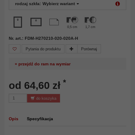
rodzaj szkła:
Wybierz wariant
0,5 cm
1,7 cm
Nr. art.: FDM-H270210-020-020A-H
Pytania do produktu
Porównaj
» przejdź do ram na wymiar
*
od 64,60 zł
do koszyka
Opis
Specyfikacja