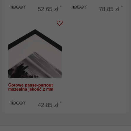
*
*
52,65 zł
78,85 zł
Gotowe passe-partout
muzealna jakość 2 mm
*
42,85 zł