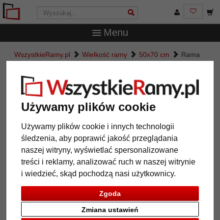
Menu
WszystkieRamy.pl
Wielkość ramy
50x70 cm
Rama
aluminiowa Pixel
Rama aluminiowa Pixel
Używamy plików cookie
Używamy plików cookie i innych technologii
śledzenia, aby poprawić jakość przeglądania
naszej witryny, wyświetlać spersonalizowane
treści i reklamy, analizować ruch w naszej witrynie
i wiedzieć, skąd pochodzą nasi użytkownicy.
Zgoda
Powrót
Dalej
Zmiana ustawień