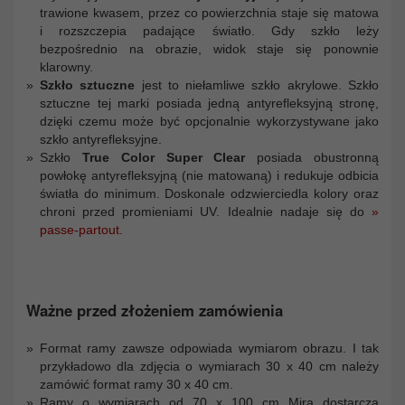
trawione kwasem, przez co powierzchnia staje się matowa
i rozszczepia padające światło. Gdy szkło leży
bezpośrednio na obrazie, widok staje się ponownie
klarowny.
Szkło sztuczne
jest to niełamliwe szkło akrylowe. Szkło
sztuczne tej marki posiada jedną antyrefleksyjną stronę,
dzięki czemu może być opcjonalnie wykorzystywane jako
szkło antyrefleksyjne.
Szkło
True Color Super Clear
posiada obustronną
powłokę antyrefleksyjną (nie matowaną) i redukuje odbicia
światła do minimum. Doskonale odzwierciedla kolory oraz
chroni przed promieniami UV. Idealnie nadaje się do
»
passe-partout
.
Ważne przed złożeniem zamówienia
Format ramy zawsze odpowiada wymiarom obrazu. I tak
przykładowo dla zdjęcia o wymiarach 30 x 40 cm należy
zamówić format ramy 30 x 40 cm.
Ramy o wymiarach od 70 x 100 cm Mira dostarcza