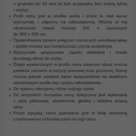
o grubości do 10 mm (w tym przypadku bez ściany tylnej
i szyby).
Profil ramy jest w środku pusty i przez to nad wyraz
wytrzymały i odporny na odkształcenia. Można w nią
obramować nawet formaty XXL o wymiarach
do 300 x 300 cm.
Opatentowany system połączeń narożnych umożliwia łatwy
i szybki montaż bez konieczności użycia śrubokręta.
Wytrzymałe sprężynowe zapinki dokładnie i trwale
dociskają obraz do szyby.
Dzięki wywierconym w profilu ramy otworom obraz można
powiesić zarówno w pozycji pionowej oraz poziomej. Ramę
można jednak zawiesić także bezpośrednio na stabilnym
aluminiowym profilu bez ryzyka odkształcenia.
Do wyboru oferujemy różne rodzaje szkieł.
Do wszystkich formatów ramy dołączona jest wykonana
z płyty pilśniowej, obustronnie gładka i stabilna ściana
tylna.
Przed wysyłką rama pakowana jest w folię ochronną
z kartonowymi ochraniaczami na rogi ramy.