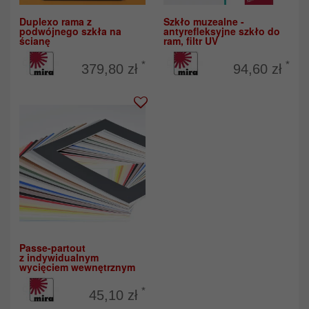
Duplexo rama z
Szkło muzealne -
podwójnego szkła na
antyrefleksyjne szkło do
ścianę
ram, filtr UV
*
*
379,80 zł
94,60 zł
Passe-partout
z indywidualnym
wycięciem wewnętrznym
*
45,10 zł