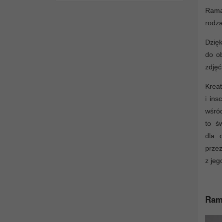
Rama 
rodza
Dzięk
do ob
zdjęć
Krea
i ins
wśró
to ś
dla 
przez
z jeg
Rama