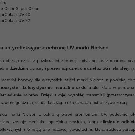
stro
ue Color Super Clear
earColour UV 60
earColour UV 92
a antyrefleksyjne z ochroną UV marki Nielsen
en oferuje szkła z powłoką interferencji optycznej oraz ochroną p
eb w dziedzinie oprawy i prezentacji dzieł: dla dzieł sztuki malarskiej, 
 materiał bazowy dla wszystkich szkieł marki Nielsen z powłoką c
zroczyste i kolorystycznie neutralne szkło białe
, które w porównan
erciedlenie kolorów. Dzięki swojej wysokiej transmisji (przezroczys
rawionego dzieła, co dla ludzkiego oka oznacza ostre i żywe kolory.
zkła marki Nielsen z ochroną przed promieniami UV, podobnie jak 
siona zostaje cieniutka, specjalna powłoka, która
eliminuje odbici
efleksyjnych nie mają one matowej powierzchni, która zakłóca perc