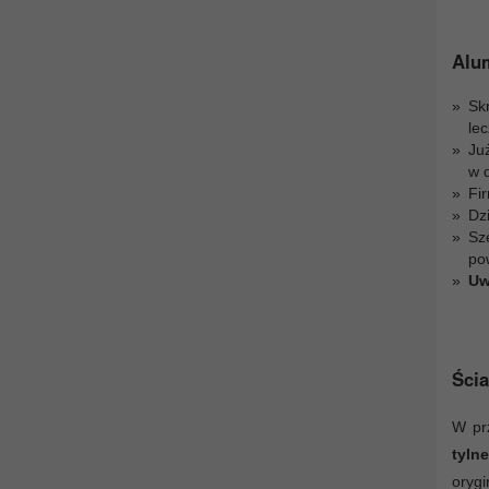
Alu
Sk
le
Ju
w 
Fir
Dz
Sz
po
Uw
Ścia
W pr
tyln
oryg