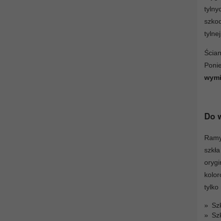
tyln
szko
tylnej
Ścia
Poni
wymi
Do w
Ramy 
szkł
orygi
kolor
tylko
Szk
Szk