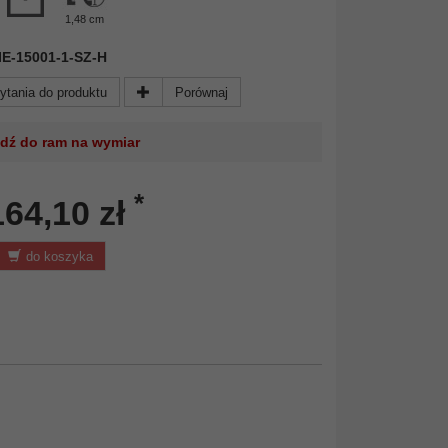
1,48 cm
 NIE-15001-1-SZ-H
ytania do produktu
Porównaj
jdź do ram na wymiar
*
164,10 zł
do koszyka