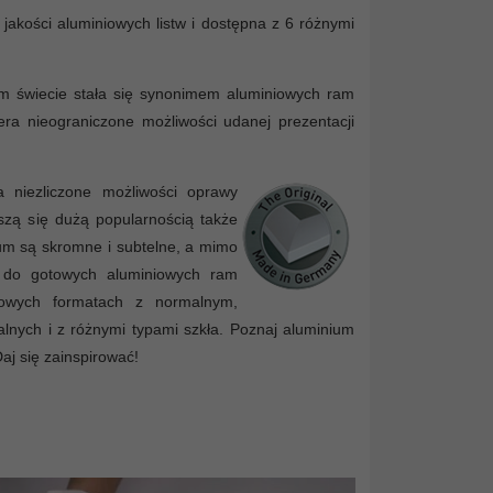
jakości aluminiowych listw i dostępna z 6 różnymi
łym świecie stała się synonimem aluminiowych ram
iera nieograniczone możliwości udanej prezentacji
 niezliczone możliwości oprawy
eszą się dużą popularnością także
um są skromne i subtelne, a mimo
ie do gotowych aluminiowych ram
dowych formatach z normalnym,
nych i z różnymi typami szkła. Poznaj aluminium
Daj się zainspirować!