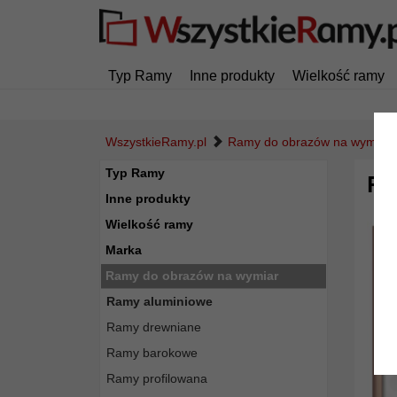
Typ Ramy
Inne produkty
Wielkość ramy
WszystkieRamy.pl
Ramy do obrazów na wymiar
Typ Ramy
Ra
Inne produkty
Wielkość ramy
Marka
Ramy do obrazów na wymiar
Ramy aluminiowe
Ramy drewniane
Ramy barokowe
Ramy profilowana
Powró