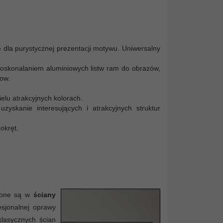
 dla purystycznej prezentacji motywu. Uniwersalny
udoskonalaniem aluminiowych listw ram do obrazów,
ow.
elu atrakcyjnych kolorach.
yskanie interesujących i atrakcyjnych struktur
okręt.
rzone są w
ściany
esjonalnej oprawy
klasycznych ścian