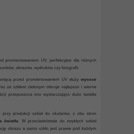
rzed promieniowaniem UV, perfekcyjne dla różnych
rysunków, obrazów, wydruków czy fotografii.
hroniącą przed promieniowaniem UV służy
wysoce
iu ze szkłem zielonym oferuje najlepsze i wierne
tości) przepuszcza ono wystarczająco dużo światła
przy produkcji szkieł do okularów, z obu stron
a światła
. W przeciwieństwie do zwykłych szkieł
epcję obrazu a samo szkło jest prawie pod każdym