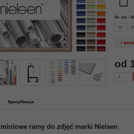
Nr. art.:
P
» prze
od 
Specyfikacja
miniowe ramy do zdjęć marki Nielsen