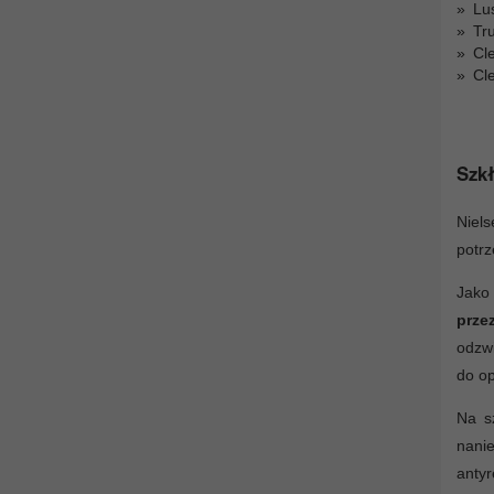
Lu
Tr
Cl
Cl
Szkł
Niels
potrz
Jako
prze
odzwi
do op
Na s
nanie
antyr