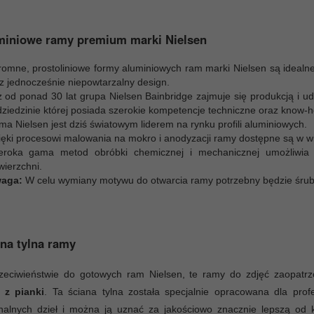
miniowe ramy premium marki Nielsen
romne, prostoliniowe formy aluminiowych ram marki Nielsen są idealne
cz jednocześnie niepowtarzalny design.
ż od ponad 30 lat grupa Nielsen Bainbridge zajmuje się produkcją i 
dziedzinie której posiada szerokie kompetencje techniczne oraz know-h
ma Nielsen jest dziś światowym liderem na rynku profili aluminiowych.
ięki procesowi malowania na mokro i anodyzacji ramy dostępne są w wi
eroka gama metod obróbki chemicznej i mechanicznej umożliwia uz
wierzchni.
aga:
W celu wymiany motywu do otwarcia ramy potrzebny będzie śrub
na tylna ramy
zeciwieństwie do gotowych ram Nielsen, te ramy do zdjęć zaopat
e z pianki
. Ta ściana tylna została specjalnie opracowana dla prof
inalnych dzieł i można ją uznać za jakościowo znacznie lepszą od 