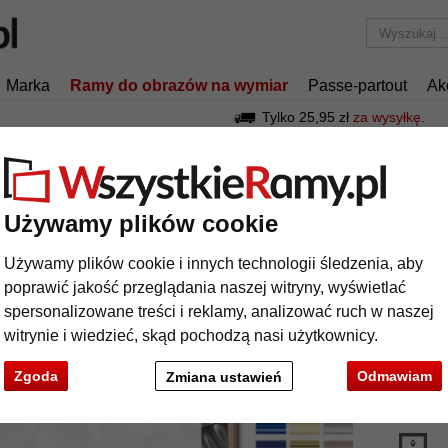
Marka
Ramy do obrazów na wymiar
Passe-partout
Ak
Tylko 25,95 zł
za wysyłkę.
Ramy aluminiowe
Rama aluminiowa na wymiar, profil 15
ma aluminiowa na wymiar, profil 15
Używamy plików cookie
Używamy plików cookie i innych technologii śledzenia, aby
Aluminio
poprawić jakość przeglądania naszej witryny, wyświetlać
profilu 15
spersonalizowane treści i reklamy, analizować ruch w naszej
witrynie i wiedzieć, skąd pochodzą nasi użytkownicy.
kolor:
Zgoda
Odmawiam
Zmiana ustawień
rodzaj
t
Dalej