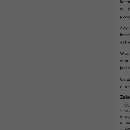
kątem
to,
powo
Zwyk
inter
ochr
W zal
w prz
jakoś
Ostat
marki
Zale
wys
szk
wy
ma
do