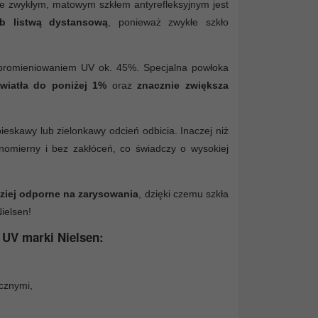
ze zwykłym, matowym szkłem antyrefleksyjnym jest
b listwą dystansową
, ponieważ zwykłe szkło
d promieniowaniem UV ok. 45%. Specjalna powłoka
światła do poniżej 1%
oraz
znacznie zwiększa
eskawy lub zielonkawy odcień odbicia. Inaczej niż
wnomierny i bez zakłóceń, co świadczy o wysokiej
ziej odporne na zarysowania
, dzięki czemu szkła
ielsen!
 UV marki Nielsen:
cznymi,