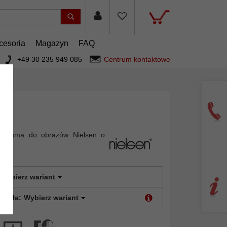
cesoria
Magazyn
FAQ
+49 30 235 949 085
Centrum kontaktowe
wa rama do obrazów Nielsen o
Wybierz wariant
 szkła:
Wybierz wariant