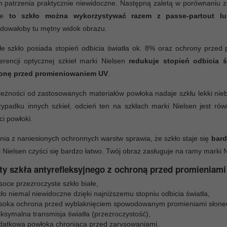
 patrzenia praktycznie niewidoczne. Następną zaletą w porównaniu 
 że
to szkło można wykorzystywać razem z passe-partout lu
dowałoby tu mętny widok obrazu.
łe szkło posiada stopień odbicia światła ok. 8% oraz ochrony prze
ferencji optycznej szkieł marki Nielsen
redukuje stopień odbicia 
onę przed promieniowaniem UV
.
eżności od zastosowanych materiałów powłoka nadaje szkłu lekki niebi
ypadku innych szkieł, odcień ten na szkłach marki Nielsen jest ró
ci powłoki.
nia z naniesionych ochronnych warstw sprawia, że szkło staje się
bard
 Nielsen czyści się bardzo łatwo. Twój obraz zasługuje na ramy marki N
ty szkła antyrefleksyjnego z ochroną przed promieniami
oce przezroczyste szkło białe,
ło niemal niewidoczne dzięki najniższemu stopniu odbicia światła,
soka ochrona przed wyblaknięciem spowodowanym promieniami słone
ksymalna transmisja światła (przezroczystość),
datkowa powłoka chroniąca przed zarysowaniami,