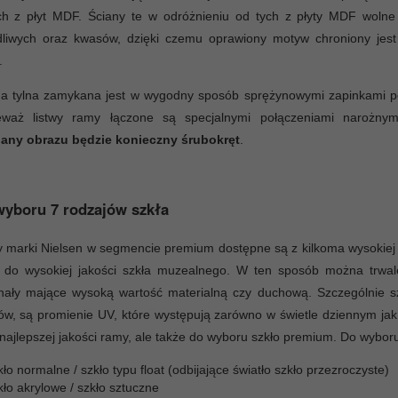
ych z płyt MDF. Ściany te w odróżnieniu od tych z płyty MDF wolne
dliwych oraz kwasów, dzięki czemu oprawiony motyw chroniony jest
.
na tylna zamykana jest w wygodny sposób sprężynowymi zapinkami p
eważ listwy ramy łączone są specjalnymi połączeniami narożny
any obrazu będzie konieczny śrubokręt
.
yboru 7 rodzajów szkła
marki Nielsen w segmencie premium dostępne są z kilkoma wysokiej 
a do wysokiej jakości szkła muzealnego. W ten sposób można trwale
nały mające wysoką wartość materialną czy duchową. Szczególnie sz
ów, są promienie UV, które występują zarówno w świetle dziennym jak
 najlepszej jakości ramy, ale także do wyboru szkło premium. Do wybor
ło normalne / szkło typu float (odbijające światło szkło przezroczyste)
ło akrylowe / szkło sztuczne