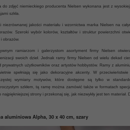
do zdjęć niemieckiego producenta Nielsen wykonana jest z wysokiej 
jami szkła.
i niezrównanej jakości materiału i wzornictwa marka Nielsen na ca
razów. Szeroki wybór kolorów, kształtów i struktur powierzchni otw
 i obrazów.
tywnym ramiarzom i galerzystom asortyment firmy Nielsen otwiera
cenizacji swoich dzieł. Jednak ramy firmy Nielsen od wielu dekad ci
d prywatnych użytkowników oraz artystów hobbystów. Ramy z alumini
wietnie spełniają się jako dekoracyjne akcenty. W przeciwieństw
częstej wymiany motywów, które dostępne są tylko w standar
roczystym szkłem, tą ramę można zamówić także w formatach specjal
o najpiękniejszej strony i przekonaj się, jak niezwykły jest ten materiał. 
 aluminiowa Alpha, 30 x 40 cm, szary