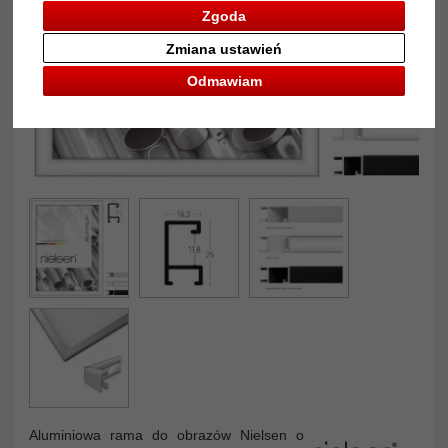
Zgoda
Zmiana ustawień
Odmawiam
Aluminiowa rama do obrazów Nielsen o