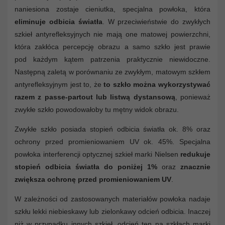
naniesiona zostaje cieniutka, specjalna powłoka, która
eliminuje odbicia światła
. W przeciwieństwie do zwykłych
szkieł antyrefleksyjnych nie mają one matowej powierzchni,
która zakłóca percepcję obrazu a samo szkło jest prawie
pod każdym kątem patrzenia praktycznie niewidoczne.
Następną zaletą w porównaniu ze zwykłym, matowym szkłem
antyrefleksyjnym jest to, że
to szkło można wykorzystywać
razem z passe-partout lub listwą dystansową
, ponieważ
zwykłe szkło powodowałoby tu mętny widok obrazu.
Zwykłe szkło posiada stopień odbicia światła ok. 8% oraz
ochrony przed promieniowaniem UV ok. 45%. Specjalna
powłoka interferencji optycznej szkieł marki Nielsen
redukuje
stopień odbicia światła do poniżej 1%
oraz
znacznie
zwiększa ochronę przed promieniowaniem UV
.
W zależności od zastosowanych materiałów powłoka nadaje
szkłu lekki niebieskawy lub zielonkawy odcień odbicia. Inaczej
niż w przypadku innych szkieł, odcień ten na szkłach marki