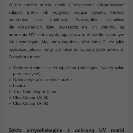
W ten sposób można trwale i bezpiecznie obramowywać
zdjęcia, grafiki lub oryginały mające wysoką wartość
materialną czy duchową. Szczególnie szkodliwe
dla oprawianych dzieł, zwłaszcza dla ich kolorów, są
promienie UV, które występują zarówno w świetle dziennym
jak i sztucznym. Aby temu zapobiec, oferujemy Ci nie tylko
najlepszej jakości ramy, ale także do wyboru szkło premium.
Do wyboru masz:
Szkło normalne / szkło typu float (odbijające światło szkło
przezroczyste)
Szkło akrylowe / szkło sztuczne
Lustro
True Color Super Clear
ClearColour UV 60
ClearColour UV 92
Szkła antyrefleksyjne z ochroną UV marki