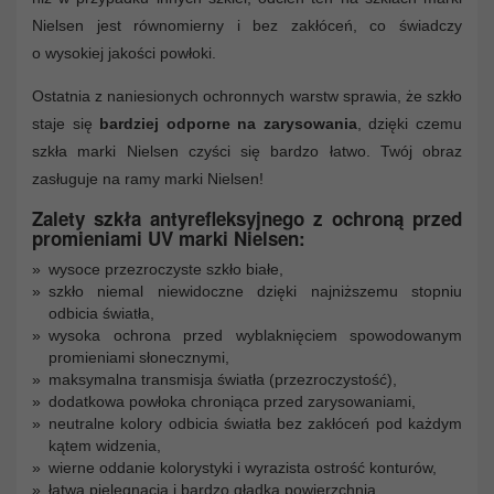
Nielsen jest równomierny i bez zakłóceń, co świadczy
o wysokiej jakości powłoki.
Ostatnia z naniesionych ochronnych warstw sprawia, że szkło
staje się
bardziej odporne na zarysowania
, dzięki czemu
szkła marki Nielsen czyści się bardzo łatwo. Twój obraz
zasługuje na ramy marki Nielsen!
Zalety szkła antyrefleksyjnego z ochroną przed
promieniami UV marki Nielsen:
wysoce przezroczyste szkło białe,
szkło niemal niewidoczne dzięki najniższemu stopniu
odbicia światła,
wysoka ochrona przed wyblaknięciem spowodowanym
promieniami słonecznymi,
maksymalna transmisja światła (przezroczystość),
dodatkowa powłoka chroniąca przed zarysowaniami,
neutralne kolory odbicia światła bez zakłóceń pod każdym
kątem widzenia,
wierne oddanie kolorystyki i wyrazista ostrość konturów,
łatwa pielęgnacja i bardzo gładka powierzchnia.