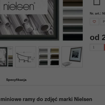
Nr. art.:
P
od 
Specyfikacja
miniowe ramy do zdjęć marki Nielsen