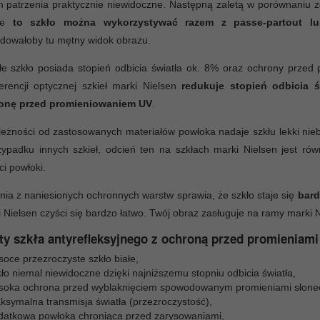
 patrzenia praktycznie niewidoczne. Następną zaletą w porównaniu 
 że
to szkło można wykorzystywać razem z passe-partout lu
dowałoby tu mętny widok obrazu.
łe szkło posiada stopień odbicia światła ok. 8% oraz ochrony prze
ferencji optycznej szkieł marki Nielsen
redukuje stopień odbicia 
onę przed promieniowaniem UV
.
eżności od zastosowanych materiałów powłoka nadaje szkłu lekki niebi
ypadku innych szkieł, odcień ten na szkłach marki Nielsen jest ró
ci powłoki.
nia z naniesionych ochronnych warstw sprawia, że szkło staje się
bard
 Nielsen czyści się bardzo łatwo. Twój obraz zasługuje na ramy marki N
ty szkła antyrefleksyjnego z ochroną przed promieniami
oce przezroczyste szkło białe,
ło niemal niewidoczne dzięki najniższemu stopniu odbicia światła,
soka ochrona przed wyblaknięciem spowodowanym promieniami słone
ksymalna transmisja światła (przezroczystość),
datkowa powłoka chroniąca przed zarysowaniami,