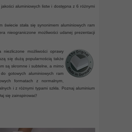
jakości aluminiowych listw i dostępna z 6 różnymi
łym świecie stała się synonimem aluminiowych ram
iera nieograniczone możliwości udanej prezentacji
 niezliczone możliwości oprawy
eszą się dużą popularnością także
um są skromne i subtelne, a mimo
ie do gotowych aluminiowych ram
dowych formatach z normalnym,
nych i z różnymi typami szkła. Poznaj aluminium
Daj się zainspirować!