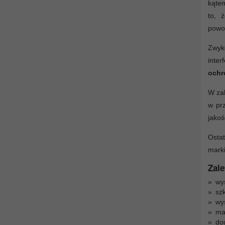
kątem
to,
powo
Zwyk
inter
ochr
W zal
w prz
jakoś
Ostat
marki
Zale
wys
szk
wy
ma
do