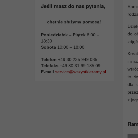
Jeśli masz do nas pytania,
Rama 
rodza
chętnie służymy pomocą!
Dzięk
do ob
Poniedziałek – Piątek
8:00 –
18:30
zdjęć
Sobota
10:00 – 18:00
Krea
Telefon
+49 30 235 949 085
i ins
Telefaks
+49 30 31 99 185 09
wśró
E-mail
service@wszystkieramy.pl
to ś
dla 
przez
z jeg
Rama