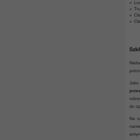
Lu
Tr
Cl
Cl
Szkł
Niels
potrz
Jako
prze
odzwi
do op
Na s
nanie
antyr