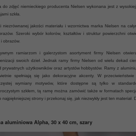
do zdjęć niemieckiego producenta Nielsen wykonana jest z wysokiej 
jami szkła.
i niezrównanej jakości materiału i wzornictwa marka Nielsen na ca
razów. Szeroki wybór kolorów, kształtów i struktur powierzchni otw
 i obrazów.
tywnym ramiarzom i galerzystom asortyment firmy Nielsen otwiera
cenizacji swoich dzieł. Jednak ramy firmy Nielsen od wielu dekad ci
d prywatnych użytkowników oraz artystów hobbystów. Ramy z alumini
wietnie spełniają się jako dekoracyjne akcenty. W przeciwieństw
częstej wymiany motywów, które dostępne są tylko w standar
roczystym szkłem, tą ramę można zamówić także w formatach specjal
o najpiękniejszej strony i przekonaj się, jak niezwykły jest ten materiał. 
 aluminiowa Alpha, 30 x 40 cm, szary