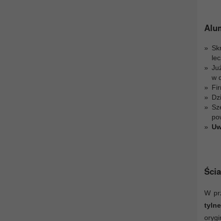
Alu
Sk
le
Ju
w 
Fir
Dz
Sz
po
Uw
Ścia
W pr
tyln
oryg