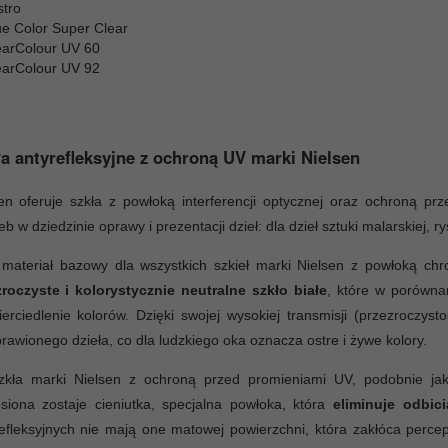
stro
ue Color Super Clear
earColour UV 60
earColour UV 92
a antyrefleksyjne z ochroną UV marki Nielsen
en oferuje szkła z powłoką interferencji optycznej oraz ochroną p
eb w dziedzinie oprawy i prezentacji dzieł: dla dzieł sztuki malarskiej, 
 materiał bazowy dla wszystkich szkieł marki Nielsen z powłoką c
zroczyste i kolorystycznie neutralne szkło białe
, które w porównan
erciedlenie kolorów. Dzięki swojej wysokiej transmisji (przezroczys
rawionego dzieła, co dla ludzkiego oka oznacza ostre i żywe kolory.
zkła marki Nielsen z ochroną przed promieniami UV, podobnie jak 
siona zostaje cieniutka, specjalna powłoka, która
eliminuje odbici
efleksyjnych nie mają one matowej powierzchni, która zakłóca perc