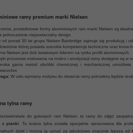
miniowe ramy premium marki Nielsen
romne, prostoliniowe formy aluminiowych ram marki Nielsen są idealne
cz jednocześnie niepowtarzalny design.
ż od ponad 30 lat grupa Nielsen Bainbridge zajmuje się produkcją i 
dziedzinie której posiada szerokie kompetencje techniczne oraz know-h
ma Nielsen jest dziś światowym liderem na rynku profili aluminiowych.
ięki procesowi malowania na mokro i anodyzacji ramy dostępne są w wi
eroka gama metod obróbki chemicznej i mechanicznej umożliwia uz
wierzchni.
aga:
W celu wymiany motywu do otwarcia ramy potrzebny będzie śrub
na tylna ramy
zeciwieństwie do gotowych ram Nielsen, te ramy do zdjęć zaopat
e z pianki
. Ta ściana tylna została specjalnie opracowana dla prof
inalnych dzieł i można ją uznać za jakościowo znacznie lepszą od 