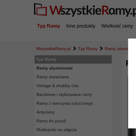
Typ Ramy
Inne produkty
Wielkość ramy
WszystkieRamy.pl
Typ Ramy
Ramy aluminio
Typ Ramy
Ra
Ramy aluminiowe
Ramy drewniane
Vintage & shabby chic
Barokowe i stylizowane ramy
Ramy z tworzywa sztucznego
Antyramy
Ramy do puzzli
Multiramki na zdjęcia
Powró