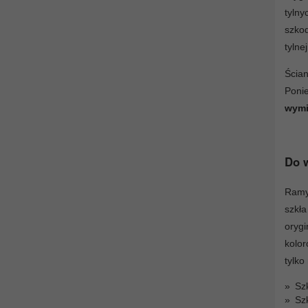
tyln
szko
tylnej
Ścia
Poni
wymi
Do w
Ramy 
szkł
orygi
kolor
tylko
Szk
Szk