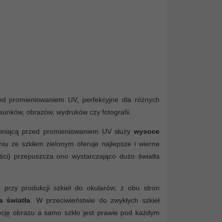
rzed promieniowaniem UV, perfekcyjne dla różnych
rysunków, obrazów, wydruków czy fotografii.
hroniącą przed promieniowaniem UV służy
wysoce
iu ze szkłem zielonym oferuje najlepsze i wierne
tości) przepuszcza ono wystarczająco dużo światła
przy produkcji szkieł do okularów, z obu stron
a światła
. W przeciwieństwie do zwykłych szkieł
epcję obrazu a samo szkło jest prawie pod każdym