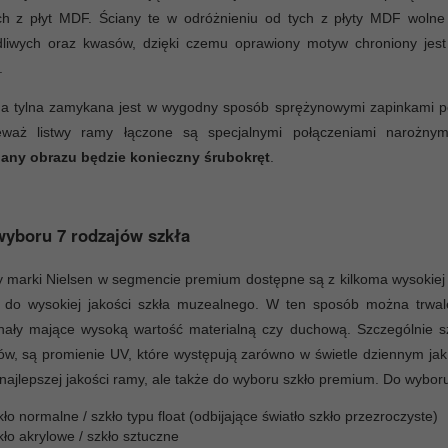
ych z płyt MDF. Ściany te w odróżnieniu od tych z płyty MDF wolne
dliwych oraz kwasów, dzięki czemu oprawiony motyw chroniony jest
.
na tylna zamykana jest w wygodny sposób sprężynowymi zapinkami p
eważ listwy ramy łączone są specjalnymi połączeniami narożny
any obrazu będzie konieczny śrubokręt
.
yboru 7 rodzajów szkła
marki Nielsen w segmencie premium dostępne są z kilkoma wysokiej 
a do wysokiej jakości szkła muzealnego. W ten sposób można trwale
nały mające wysoką wartość materialną czy duchową. Szczególnie sz
ów, są promienie UV, które występują zarówno w świetle dziennym jak
 najlepszej jakości ramy, ale także do wyboru szkło premium. Do wybor
ło normalne / szkło typu float (odbijające światło szkło przezroczyste)
ło akrylowe / szkło sztuczne