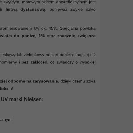
ze zwykłym, matowym szkłem antyrefleksyjnym jest
b listwą dystansową
, ponieważ zwykłe szkło
d promieniowaniem UV ok. 45%. Specjalna powłoka
światła do poniżej 1%
oraz
znacznie zwiększa
eskawy lub zielonkawy odcień odbicia. Inaczej niż
wnomierny i bez zakłóceń, co świadczy o wysokiej
ziej odporne na zarysowania
, dzięki czemu szkła
ielsen!
 UV marki Nielsen:
cznymi,