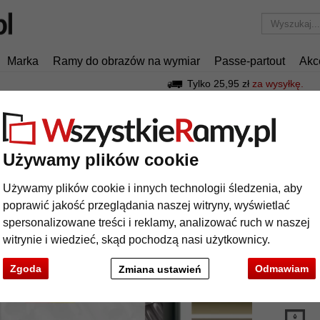
Marka
Ramy do obrazów na wymiar
Passe-partout
Akc
Tylko 25,95 zł
za wysyłkę.
we
Rama aluminiowa na wymiar, profil 220
ma aluminiowa na wymiar, profil 220
Używamy plików cookie
Używamy plików cookie i innych technologii śledzenia, aby
Aluminio
poprawić jakość przeglądania naszej witryny, wyświetlać
profilu 22
spersonalizowane treści i reklamy, analizować ruch w naszej
witrynie i wiedzieć, skąd pochodzą nasi użytkownicy.
kolor:
Zgoda
Odmawiam
Zmiana ustawień
rodzaj
t
Dalej