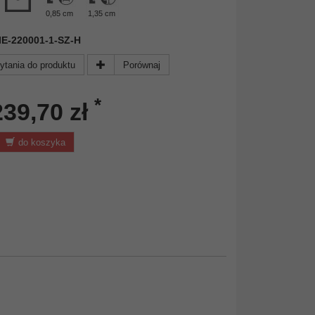
0,85 cm
1,35 cm
 NIE-220001-1-SZ-H
ytania do produktu
Porównaj
*
239,70 zł
do koszyka