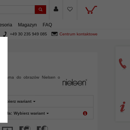
esoria
Magazyn
FAQ
+49 30 235 949 085
Centrum kontaktowe
wa rama do obrazów Nielsen o
0
Wybierz wariant
 szkła:
Wybierz wariant