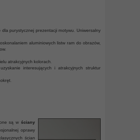
 dla purystycznej prezentacji motywu. Uniwersalny
udoskonalaniem aluminiowych listw ram do obrazów,
ow.
elu atrakcyjnych kolorach.
yskanie interesujących i atrakcyjnych struktur
okręt.
rzone są w
ściany
esjonalnej oprawy
klasycznych ścian