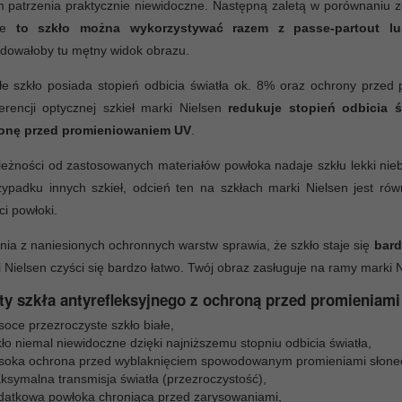
 patrzenia praktycznie niewidoczne. Następną zaletą w porównaniu 
 że
to szkło można wykorzystywać razem z passe-partout lu
dowałoby tu mętny widok obrazu.
łe szkło posiada stopień odbicia światła ok. 8% oraz ochrony prze
ferencji optycznej szkieł marki Nielsen
redukuje stopień odbicia 
onę przed promieniowaniem UV
.
eżności od zastosowanych materiałów powłoka nadaje szkłu lekki niebi
ypadku innych szkieł, odcień ten na szkłach marki Nielsen jest ró
ci powłoki.
nia z naniesionych ochronnych warstw sprawia, że szkło staje się
bard
 Nielsen czyści się bardzo łatwo. Twój obraz zasługuje na ramy marki N
ty szkła antyrefleksyjnego z ochroną przed promieniami
oce przezroczyste szkło białe,
ło niemal niewidoczne dzięki najniższemu stopniu odbicia światła,
soka ochrona przed wyblaknięciem spowodowanym promieniami słone
ksymalna transmisja światła (przezroczystość),
datkowa powłoka chroniąca przed zarysowaniami,