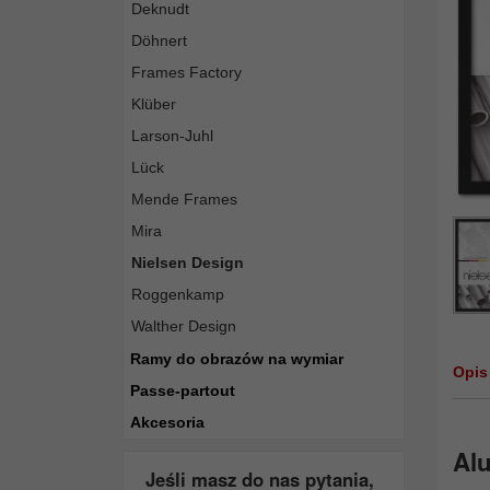
Deknudt
Döhnert
Frames Factory
Klüber
Larson-Juhl
Lück
Mende Frames
Mira
Nielsen Design
Roggenkamp
Walther Design
Ramy do obrazów na wymiar
Opis
Passe-partout
Akcesoria
Alu
Jeśli masz do nas pytania,