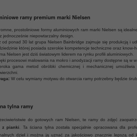
miniowe ramy premium marki Nielsen
romne, prostoliniowe formy aluminiowych ram marki Nielsen są idealne
cz jednocześnie niepowtarzalny design.
ż od ponad 30 lat grupa Nielsen Bainbridge zajmuje się produkcją i 
dziedzinie której posiada szerokie kompetencje techniczne oraz know-h
ma Nielsen jest dziś światowym liderem na rynku profili aluminiowych.
ięki procesowi malowania na mokro i anodyzacji ramy dostępne są w wi
eroka gama metod obróbki chemicznej i mechanicznej umożliwia uz
wierzchni.
aga:
W celu wymiany motywu do otwarcia ramy potrzebny będzie śrub
na tylna ramy
zeciwieństwie do gotowych ram Nielsen, te ramy do zdjęć zaopat
e z pianki
. Ta ściana tylna została specjalnie opracowana dla prof
inalnych dzieł i można ją uznać za jakościowo znacznie lepszą od 