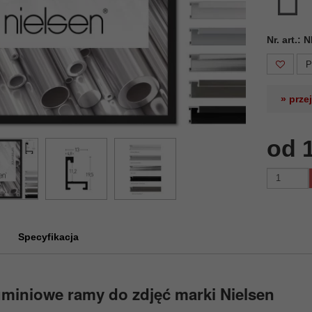
Nr. art.:
P
» prze
od 
Specyfikacja
miniowe ramy do zdjęć marki Nielsen