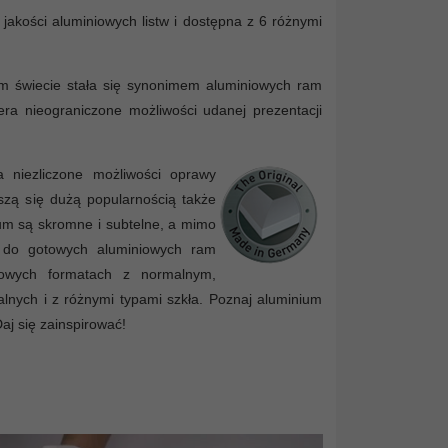
jakości aluminiowych listw i dostępna z 6 różnymi
łym świecie stała się synonimem aluminiowych ram
iera nieograniczone możliwości udanej prezentacji
 niezliczone możliwości oprawy
eszą się dużą popularnością także
um są skromne i subtelne, a mimo
ie do gotowych aluminiowych ram
dowych formatach z normalnym,
nych i z różnymi typami szkła. Poznaj aluminium
Daj się zainspirować!