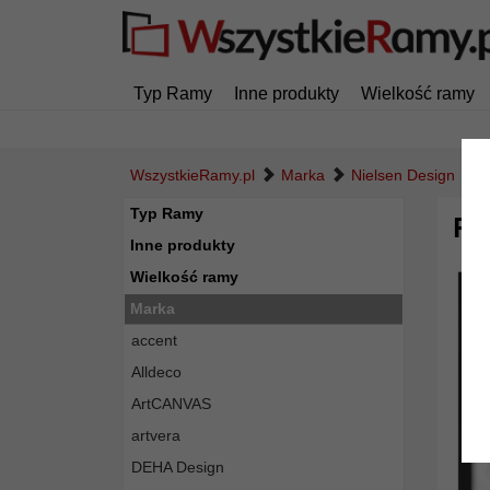
Typ Ramy
Inne produkty
Wielkość ramy
WszystkieRamy.pl
Marka
Nielsen Design
R
Typ Ramy
Ra
Inne produkty
Wielkość ramy
Marka
accent
Alldeco
ArtCANVAS
artvera
DEHA Design
Powró