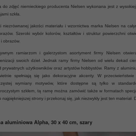
do zdjęć niemieckiego producenta Nielsen wykonana jest z wysokiej 
jami szkła.
i niezrównanej jakości materiału i wzornictwa marka Nielsen na ca
razów. Szeroki wybór kolorów, kształtów i struktur powierzchni otw
 i obrazów.
tywnym ramiarzom i galerzystom asortyment firmy Nielsen otwiera
cenizacji swoich dzieł. Jednak ramy firmy Nielsen od wielu dekad ci
d prywatnych użytkowników oraz artystów hobbystów. Ramy z alumini
wietnie spełniają się jako dekoracyjne akcenty. W przeciwieństw
częstej wymiany motywów, które dostępne są tylko w standar
roczystym szkłem, tą ramę można zamówić także w formatach specjal
o najpiękniejszej strony i przekonaj się, jak niezwykły jest ten materiał. 
 aluminiowa Alpha, 30 x 40 cm, szary