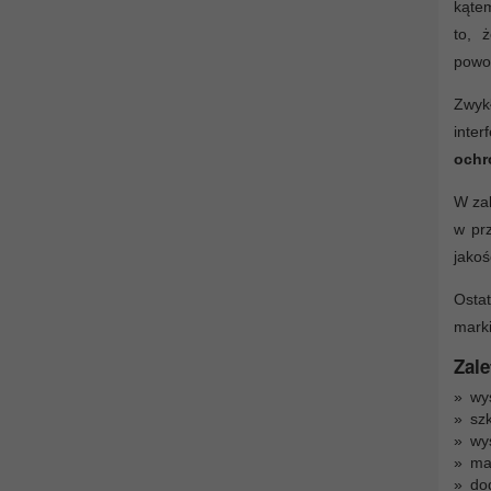
kątem
to,
powo
Zwyk
inter
ochr
W zal
w prz
jakoś
Ostat
marki
Zale
wys
szk
wy
ma
do