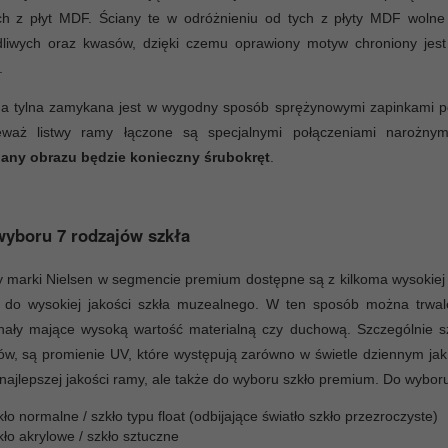
ych z płyt MDF. Ściany te w odróżnieniu od tych z płyty MDF wolne
dliwych oraz kwasów, dzięki czemu oprawiony motyw chroniony jest
.
na tylna zamykana jest w wygodny sposób sprężynowymi zapinkami p
eważ listwy ramy łączone są specjalnymi połączeniami narożny
any obrazu będzie konieczny śrubokręt
.
yboru 7 rodzajów szkła
marki Nielsen w segmencie premium dostępne są z kilkoma wysokiej 
a do wysokiej jakości szkła muzealnego. W ten sposób można trwale
nały mające wysoką wartość materialną czy duchową. Szczególnie sz
ów, są promienie UV, które występują zarówno w świetle dziennym jak
 najlepszej jakości ramy, ale także do wyboru szkło premium. Do wybor
ło normalne / szkło typu float (odbijające światło szkło przezroczyste)
ło akrylowe / szkło sztuczne