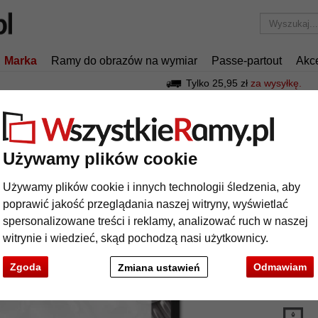
Marka
Ramy do obrazów na wymiar
Passe-partout
Akc
Tylko 25,95 zł
za wysyłkę.
ama aluminiowa na wymiar, profil 273
ma aluminiowa na wymiar, profil 273
Używamy plików cookie
Używamy plików cookie i innych technologii śledzenia, aby
Aluminio
poprawić jakość przeglądania naszej witryny, wyświetlać
profilu 27
spersonalizowane treści i reklamy, analizować ruch w naszej
witrynie i wiedzieć, skąd pochodzą nasi użytkownicy.
kolor:
Zgoda
Odmawiam
Zmiana ustawień
rodzaj
t
Dalej