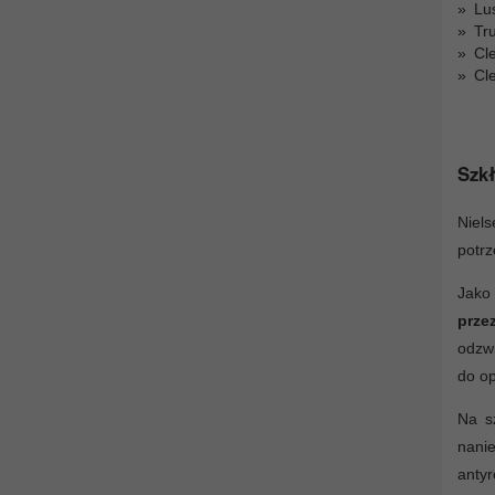
Lu
Tr
Cl
Cl
Szkł
Niels
potrz
Jako
prze
odzwi
do op
Na s
nanie
antyr