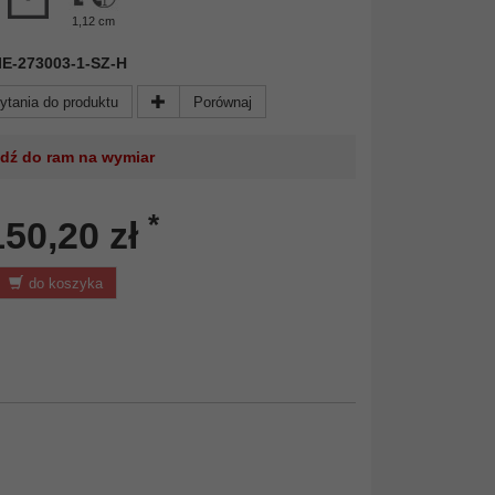
1,12 cm
 NIE-273003-1-SZ-H
ytania do produktu
Porównaj
jdź do ram na wymiar
*
150,20 zł
do koszyka