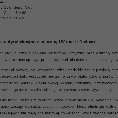
stro
ue Color Super Clear
earColour UV 60
earColour UV 92
a antyrefleksyjne z ochroną UV marki Nielsen
en oferuje szkła z powłoką interferencji optycznej oraz ochroną p
eb w dziedzinie oprawy i prezentacji dzieł: dla dzieł sztuki malarskiej, 
 materiał bazowy dla wszystkich szkieł marki Nielsen z powłoką c
zroczyste i kolorystycznie neutralne szkło białe
, które w porównan
erciedlenie kolorów. Dzięki swojej wysokiej transmisji (przezroczys
rawionego dzieła, co dla ludzkiego oka oznacza ostre i żywe kolory.
zkła marki Nielsen z ochroną przed promieniami UV, podobnie jak 
siona zostaje cieniutka, specjalna powłoka, która
eliminuje odbici
efleksyjnych nie mają one matowej powierzchni, która zakłóca perc