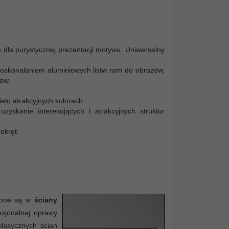
 dla purystycznej prezentacji motywu. Uniwersalny
udoskonalaniem aluminiowych listw ram do obrazów,
ow.
elu atrakcyjnych kolorach.
yskanie interesujących i atrakcyjnych struktur
okręt.
rzone są w
ściany
esjonalnej oprawy
klasycznych ścian