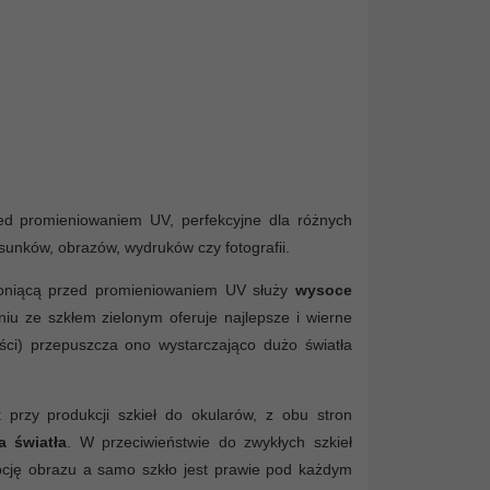
rzed promieniowaniem UV, perfekcyjne dla różnych
rysunków, obrazów, wydruków czy fotografii.
hroniącą przed promieniowaniem UV służy
wysoce
iu ze szkłem zielonym oferuje najlepsze i wierne
tości) przepuszcza ono wystarczająco dużo światła
przy produkcji szkieł do okularów, z obu stron
a światła
. W przeciwieństwie do zwykłych szkieł
epcję obrazu a samo szkło jest prawie pod każdym