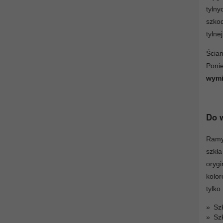
tyln
szko
tylnej
Ścia
Poni
wymi
Do w
Ramy 
szkł
orygi
kolor
tylko
Szk
Szk