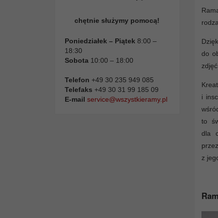
Rama 
chętnie służymy pomocą!
rodza
Poniedziałek – Piątek
8:00 –
Dzięk
18:30
do ob
Sobota
10:00 – 18:00
zdjęć
Telefon
+49 30 235 949 085
Krea
Telefaks
+49 30 31 99 185 09
i ins
E-mail
service@wszystkieramy.pl
wśró
to ś
dla 
przez
z jeg
Rama