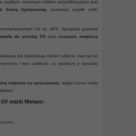
ze zwykłym, matowym szkłem antyrefleksyjnym jest
b listwą dystansową
, ponieważ zwykłe szkło
d promieniowaniem UV ok. 45%. Specjalna powłoka
światła do poniżej 1%
oraz
znacznie zwiększa
eskawy lub zielonkawy odcień odbicia. Inaczej niż
wnomierny i bez zakłóceń, co świadczy o wysokiej
ziej odporne na zarysowania
, dzięki czemu szkła
ielsen!
 UV marki Nielsen:
cznymi,