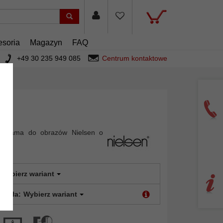
esoria
Magazyn
FAQ
+49 30 235 949 085
Centrum kontaktowe
wa rama do obrazów Nielsen o
3
Wybierz wariant
 szkła:
Wybierz wariant