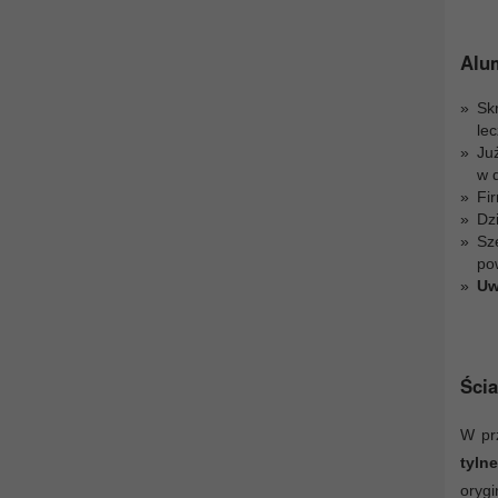
Alu
Sk
le
Ju
w 
Fir
Dz
Sz
po
Uw
Ścia
W pr
tyln
oryg