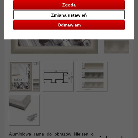
Zgoda
Zmiana ustawień
Odmawiam
Aluminiowa rama do obrazów Nielsen o