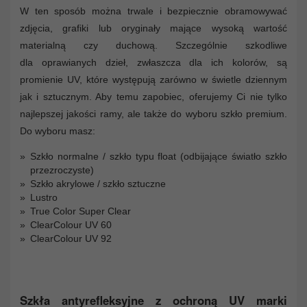
W ten sposób można trwale i bezpiecznie obramowywać
zdjęcia, grafiki lub oryginały mające wysoką wartość
materialną czy duchową. Szczególnie szkodliwe
dla oprawianych dzieł, zwłaszcza dla ich kolorów, są
promienie UV, które występują zarówno w świetle dziennym
jak i sztucznym. Aby temu zapobiec, oferujemy Ci nie tylko
najlepszej jakości ramy, ale także do wyboru szkło premium.
Do wyboru masz:
Szkło normalne / szkło typu float (odbijające światło szkło
przezroczyste)
Szkło akrylowe / szkło sztuczne
Lustro
True Color Super Clear
ClearColour UV 60
ClearColour UV 92
Szkła antyrefleksyjne z ochroną UV marki