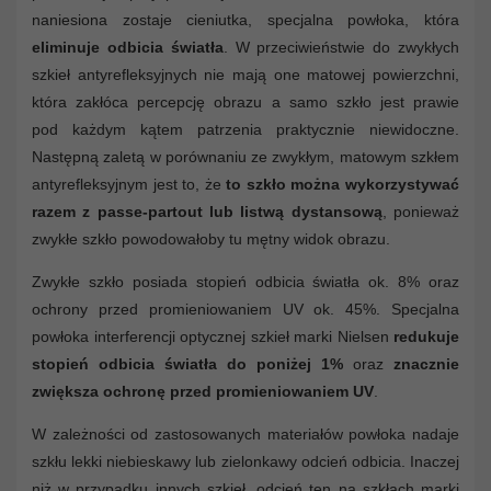
naniesiona zostaje cieniutka, specjalna powłoka, która
eliminuje odbicia światła
. W przeciwieństwie do zwykłych
szkieł antyrefleksyjnych nie mają one matowej powierzchni,
która zakłóca percepcję obrazu a samo szkło jest prawie
pod każdym kątem patrzenia praktycznie niewidoczne.
Następną zaletą w porównaniu ze zwykłym, matowym szkłem
antyrefleksyjnym jest to, że
to szkło można wykorzystywać
razem z passe-partout lub listwą dystansową
, ponieważ
zwykłe szkło powodowałoby tu mętny widok obrazu.
Zwykłe szkło posiada stopień odbicia światła ok. 8% oraz
ochrony przed promieniowaniem UV ok. 45%. Specjalna
powłoka interferencji optycznej szkieł marki Nielsen
redukuje
stopień odbicia światła do poniżej 1%
oraz
znacznie
zwiększa ochronę przed promieniowaniem UV
.
W zależności od zastosowanych materiałów powłoka nadaje
szkłu lekki niebieskawy lub zielonkawy odcień odbicia. Inaczej
niż w przypadku innych szkieł, odcień ten na szkłach marki