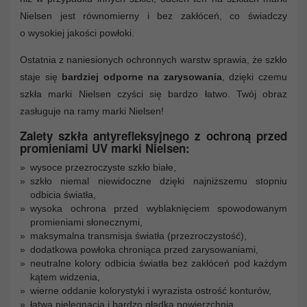
Nielsen jest równomierny i bez zakłóceń, co świadczy
o wysokiej jakości powłoki.
Ostatnia z naniesionych ochronnych warstw sprawia, że szkło
staje się
bardziej odporne na zarysowania
, dzięki czemu
szkła marki Nielsen czyści się bardzo łatwo. Twój obraz
zasługuje na ramy marki Nielsen!
Zalety szkła antyrefleksyjnego z ochroną przed
promieniami UV marki Nielsen:
wysoce przezroczyste szkło białe,
szkło niemal niewidoczne dzięki najniższemu stopniu
odbicia światła,
wysoka ochrona przed wyblaknięciem spowodowanym
promieniami słonecznymi,
maksymalna transmisja światła (przezroczystość),
dodatkowa powłoka chroniąca przed zarysowaniami,
neutralne kolory odbicia światła bez zakłóceń pod każdym
kątem widzenia,
wierne oddanie kolorystyki i wyrazista ostrość konturów,
łatwa pielęgnacja i bardzo gładka powierzchnia.