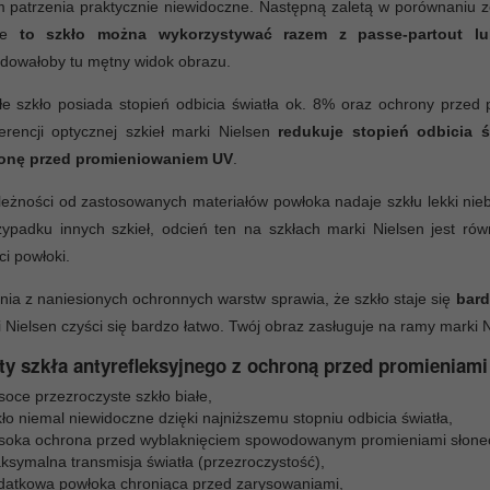
 patrzenia praktycznie niewidoczne. Następną zaletą w porównaniu 
 że
to szkło można wykorzystywać razem z passe-partout lu
dowałoby tu mętny widok obrazu.
łe szkło posiada stopień odbicia światła ok. 8% oraz ochrony prze
ferencji optycznej szkieł marki Nielsen
redukuje stopień odbicia 
onę przed promieniowaniem UV
.
eżności od zastosowanych materiałów powłoka nadaje szkłu lekki niebi
ypadku innych szkieł, odcień ten na szkłach marki Nielsen jest ró
ci powłoki.
nia z naniesionych ochronnych warstw sprawia, że szkło staje się
bard
 Nielsen czyści się bardzo łatwo. Twój obraz zasługuje na ramy marki N
ty szkła antyrefleksyjnego z ochroną przed promieniami
oce przezroczyste szkło białe,
ło niemal niewidoczne dzięki najniższemu stopniu odbicia światła,
soka ochrona przed wyblaknięciem spowodowanym promieniami słone
ksymalna transmisja światła (przezroczystość),
datkowa powłoka chroniąca przed zarysowaniami,