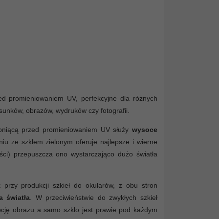
rzed promieniowaniem UV, perfekcyjne dla różnych
rysunków, obrazów, wydruków czy fotografii.
hroniącą przed promieniowaniem UV służy
wysoce
iu ze szkłem zielonym oferuje najlepsze i wierne
tości) przepuszcza ono wystarczająco dużo światła
przy produkcji szkieł do okularów, z obu stron
a światła
. W przeciwieństwie do zwykłych szkieł
epcję obrazu a samo szkło jest prawie pod każdym