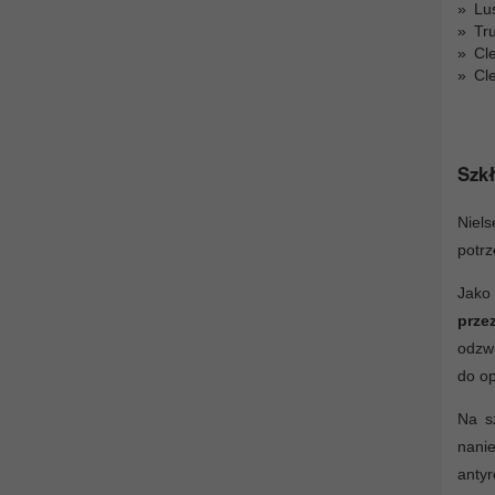
Lu
Tr
Cl
Cl
Szkł
Niels
potrz
Jako
prze
odzwi
do op
Na s
nanie
antyr