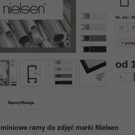
Nr. art.:
P
» prze
od 
Specyfikacja
miniowe ramy do zdjęć marki Nielsen