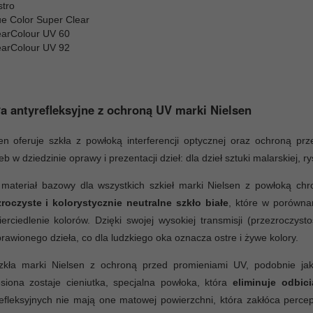
stro
ue Color Super Clear
earColour UV 60
earColour UV 92
a antyrefleksyjne z ochroną UV marki Nielsen
en oferuje szkła z powłoką interferencji optycznej oraz ochroną p
eb w dziedzinie oprawy i prezentacji dzieł: dla dzieł sztuki malarskiej, 
 materiał bazowy dla wszystkich szkieł marki Nielsen z powłoką c
zroczyste i kolorystycznie neutralne szkło białe
, które w porównan
erciedlenie kolorów. Dzięki swojej wysokiej transmisji (przezroczys
rawionego dzieła, co dla ludzkiego oka oznacza ostre i żywe kolory.
zkła marki Nielsen z ochroną przed promieniami UV, podobnie jak 
siona zostaje cieniutka, specjalna powłoka, która
eliminuje odbici
efleksyjnych nie mają one matowej powierzchni, która zakłóca perc