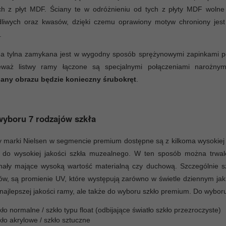
ych z płyt MDF. Ściany te w odróżnieniu od tych z płyty MDF wolne
dliwych oraz kwasów, dzięki czemu oprawiony motyw chroniony jest
.
na tylna zamykana jest w wygodny sposób sprężynowymi zapinkami p
eważ listwy ramy łączone są specjalnymi połączeniami narożny
any obrazu będzie konieczny śrubokręt
.
yboru 7 rodzajów szkła
marki Nielsen w segmencie premium dostępne są z kilkoma wysokiej 
a do wysokiej jakości szkła muzealnego. W ten sposób można trwale
nały mające wysoką wartość materialną czy duchową. Szczególnie sz
ów, są promienie UV, które występują zarówno w świetle dziennym jak
 najlepszej jakości ramy, ale także do wyboru szkło premium. Do wybor
ło normalne / szkło typu float (odbijające światło szkło przezroczyste)
ło akrylowe / szkło sztuczne