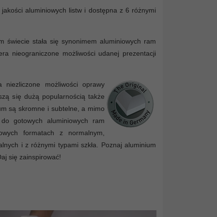
jakości aluminiowych listw i dostępna z 6 różnymi
łym świecie stała się synonimem aluminiowych ram
iera nieograniczone możliwości udanej prezentacji
 niezliczone możliwości oprawy
eszą się dużą popularnością także
um są skromne i subtelne, a mimo
ie do gotowych aluminiowych ram
dowych formatach z normalnym,
nych i z różnymi typami szkła. Poznaj aluminium
Daj się zainspirować!