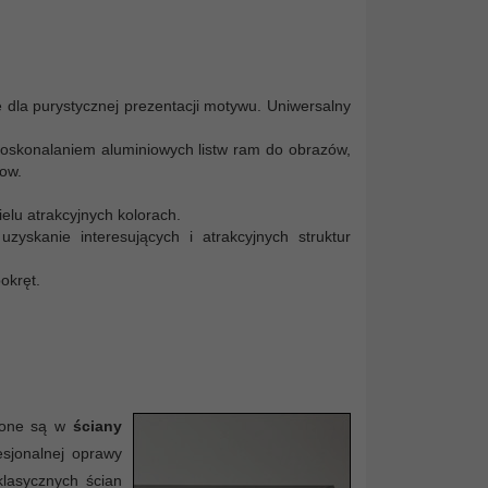
 dla purystycznej prezentacji motywu. Uniwersalny
udoskonalaniem aluminiowych listw ram do obrazów,
ow.
elu atrakcyjnych kolorach.
yskanie interesujących i atrakcyjnych struktur
okręt.
rzone są w
ściany
esjonalnej oprawy
klasycznych ścian