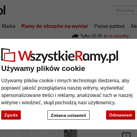
Marka
Ramy do obrazów na wymiar
Passe-partout
Ak
Tylko 25,95 zł
za wysyłkę.
Ramy aluminiowe
Rama aluminiowa na wymiar, profil 94
ma aluminiowa na wymiar, profil 94
Używamy plików cookie
Używamy plików cookie i innych technologii śledzenia, aby
Aluminio
poprawić jakość przeglądania naszej witryny, wyświetlać
profilu 94
spersonalizowane treści i reklamy, analizować ruch w naszej
witrynie i wiedzieć, skąd pochodzą nasi użytkownicy.
kolor:
Zgoda
Odmawiam
Zmiana ustawień
rodzaj
t
Dalej