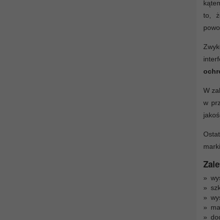
kątem
to,
powo
Zwyk
inter
ochr
W zal
w prz
jakoś
Ostat
marki
Zale
wys
szk
wy
ma
do