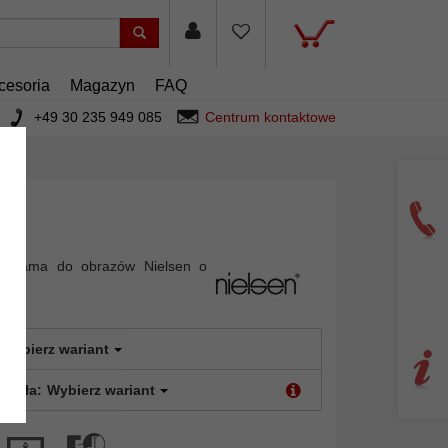
cesoria
Magazyn
FAQ
+49 30 235 949 085
Centrum kontaktowe
wa rama do obrazów Nielsen o
Wybierz wariant
 szkła:
Wybierz wariant