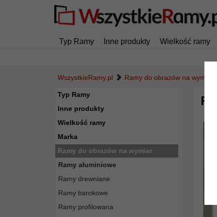
Typ Ramy
Inne produkty
Wielkość ramy
WszystkieRamy.pl
Ramy do obrazów na wymiar
Typ Ramy
Ra
Inne produkty
Wielkość ramy
Marka
Ramy do obrazów na wymiar
Ramy aluminiowe
Ramy drewniane
Ramy barokowe
Ramy profilowana
Powró