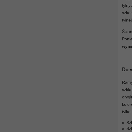
tyln
szko
tylnej
Ścia
Poni
wymi
Do w
Ramy 
szkł
orygi
kolor
tylko
Szk
Szk