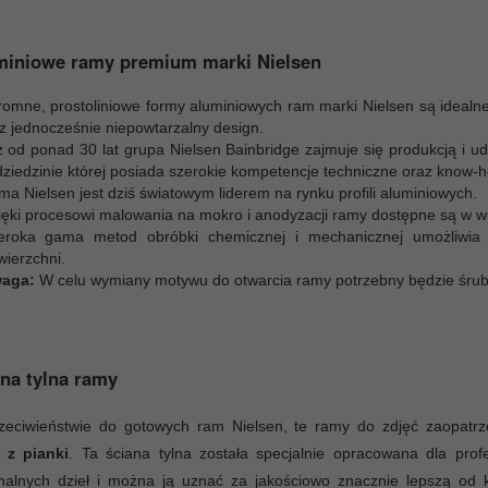
miniowe ramy premium marki Nielsen
romne, prostoliniowe formy aluminiowych ram marki Nielsen są idealne
cz jednocześnie niepowtarzalny design.
ż od ponad 30 lat grupa Nielsen Bainbridge zajmuje się produkcją i 
dziedzinie której posiada szerokie kompetencje techniczne oraz know-h
ma Nielsen jest dziś światowym liderem na rynku profili aluminiowych.
ięki procesowi malowania na mokro i anodyzacji ramy dostępne są w wi
eroka gama metod obróbki chemicznej i mechanicznej umożliwia uz
wierzchni.
aga:
W celu wymiany motywu do otwarcia ramy potrzebny będzie śrub
na tylna ramy
zeciwieństwie do gotowych ram Nielsen, te ramy do zdjęć zaopat
e z pianki
. Ta ściana tylna została specjalnie opracowana dla prof
inalnych dzieł i można ją uznać za jakościowo znacznie lepszą od 