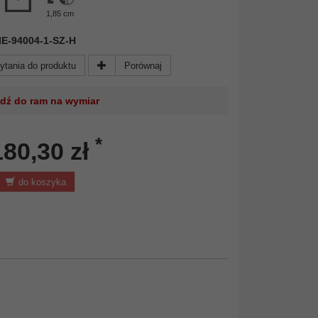
1,85 cm
 NIE-94004-1-SZ-H
ytania do produktu
Porównaj
jdź do ram na wymiar
*
180,30 zł
do koszyka