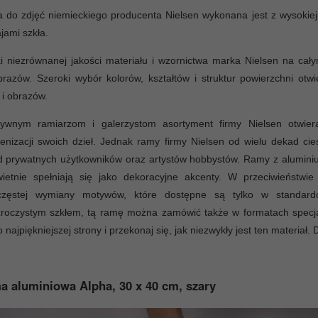
do zdjęć niemieckiego producenta Nielsen wykonana jest z wysokiej 
jami szkła.
i niezrównanej jakości materiału i wzornictwa marka Nielsen na ca
razów. Szeroki wybór kolorów, kształtów i struktur powierzchni otw
 i obrazów.
tywnym ramiarzom i galerzystom asortyment firmy Nielsen otwiera
cenizacji swoich dzieł. Jednak ramy firmy Nielsen od wielu dekad ci
d prywatnych użytkowników oraz artystów hobbystów. Ramy z alumini
wietnie spełniają się jako dekoracyjne akcenty. W przeciwieństw
częstej wymiany motywów, które dostępne są tylko w standar
roczystym szkłem, tą ramę można zamówić także w formatach specjal
o najpiękniejszej strony i przekonaj się, jak niezwykły jest ten materiał. 
 aluminiowa Alpha, 30 x 40 cm, szary