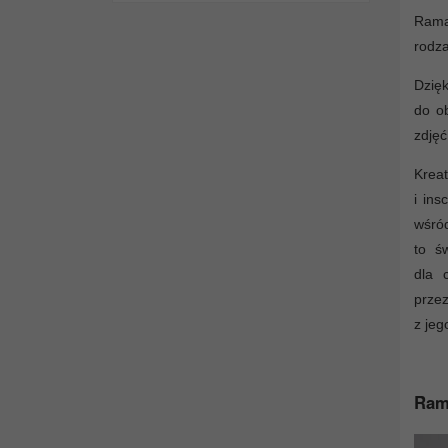
Rama 
rodza
Dzięk
do ob
zdjęć
Krea
i ins
wśró
to ś
dla 
przez
z jeg
Rama