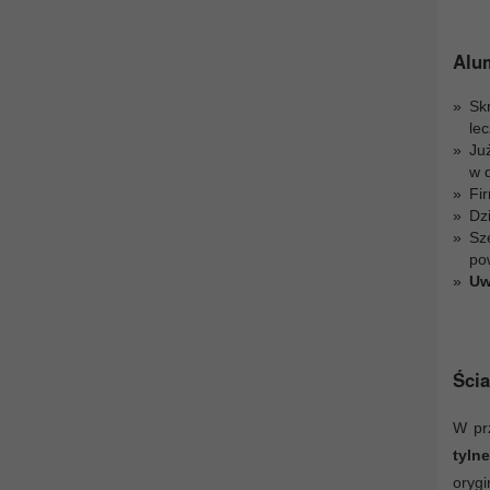
Alu
Sk
le
Ju
w 
Fir
Dz
Sz
po
Uw
Ścia
W pr
tyln
oryg