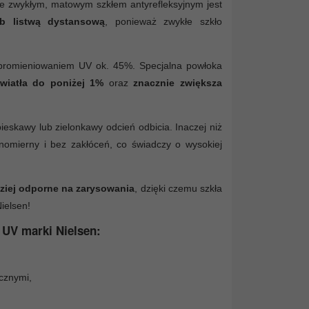
ze zwykłym, matowym szkłem antyrefleksyjnym jest
b listwą dystansową
, ponieważ zwykłe szkło
d promieniowaniem UV ok. 45%. Specjalna powłoka
światła do poniżej 1%
oraz
znacznie zwiększa
eskawy lub zielonkawy odcień odbicia. Inaczej niż
wnomierny i bez zakłóceń, co świadczy o wysokiej
ziej odporne na zarysowania
, dzięki czemu szkła
ielsen!
 UV marki Nielsen:
cznymi,