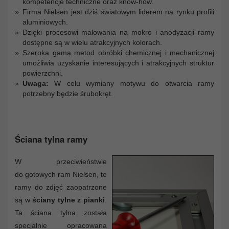
kompetencje techniczne oraz know-how.
Firma Nielsen jest dziś światowym liderem na rynku profili
aluminiowych.
Dzięki procesowi malowania na mokro i anodyzacji ramy
dostępne są w wielu atrakcyjnych kolorach.
Szeroka gama metod obróbki chemicznej i mechanicznej
umożliwia uzyskanie interesujących i atrakcyjnych struktur
powierzchni.
Uwaga:
W celu wymiany motywu do otwarcia ramy
potrzebny będzie śrubokręt.
Ściana tylna ramy
W przeciwieństwie
do gotowych ram Nielsen, te
ramy do zdjęć zaopatrzone
są w
ściany tylne z pianki
.
Ta ściana tylna została
specjalnie opracowana