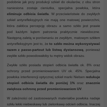
podobnie jak przy produkcji szkieł do okularów, z obu stron
naniesiona zostaje cieniutka, specjalna powłoka, która
eliminuje odbicia światła
. W przeciwieństwie do zwykłych
szkieł antyrefleksyjnych nie mają one matowej powierzchni,
która zakłóca percepcję obrazu a samo szkło jest prawie
pod każdym kątem patrzenia praktycznie niewidoczne.
Następną zaletą w porównaniu ze zwykłym, matowym szkłem
antyrefleksyjnym jest to, że
to szkło można wykorzystywać
razem z passe-partout lub listwą dystansową
, ponieważ
zwykłe szkło powodowałoby tu mętny widok obrazu.
Zwykłe szkło posiada stopień odbicia światła ok. 8% oraz
ochrony przed promieniowaniem UV ok. 45%. Specjalna
powłoka interferencji optycznej szkieł marki Nielsen
redukuje
stopień odbicia światła do poniżej 1%
oraz
znacznie
zwiększa ochronę przed promieniowaniem UV
.
W zależności od zastosowanych materiałów powłoka nadaje
szkłu lekki niebieskawy lub zielonkawy odcień odbicia. Inaczej