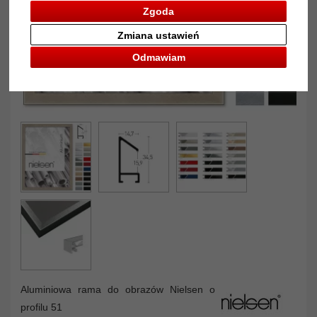
Zgoda
Zmiana ustawień
Odmawiam
Aluminiowa rama do obrazów Nielsen o
profilu 51