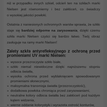
niż w przypadku innych szkieł, odcień ten na szkłach marki
Nielsen jest równomierny i bez zakłóceń, co świadczy
o wysokiej jakości powłoki.
Ostatnia z naniesionych ochronnych warstw sprawia, że szkło
staje się
bardziej odporne na zarysowania
, dzięki czemu
szkła marki Nielsen czyści się bardzo łatwo. Twój obraz
zasługuje na ramy marki Nielsen!
Zalety szkła antyrefleksyjnego z ochroną przed
promieniami UV marki Nielsen:
wysoce przezroczyste szkło białe,
szkło niemal niewidoczne dzięki najniższemu stopniu
odbicia światła,
wysoka ochrona przed wyblaknięciem spowodowanym
promieniami słonecznymi,
maksymalna transmisja światła (przezroczystość),
dodatkowa powłoka chroniąca przed zarysowaniami,
neutralne kolory odbicia światła bez zakłóceń pod każdym
kątem widzenia,
wierne oddanie kolorystyki i wyrazista ostrość konturów,