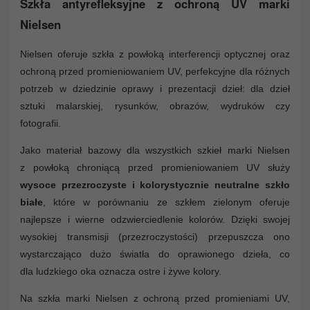
Szkła antyrefleksyjne z ochroną UV marki
Nielsen
Nielsen oferuje szkła z powłoką interferencji optycznej oraz
ochroną przed promieniowaniem UV, perfekcyjne dla różnych
potrzeb w dziedzinie oprawy i prezentacji dzieł: dla dzieł
sztuki malarskiej, rysunków, obrazów, wydruków czy
fotografii.
Jako materiał bazowy dla wszystkich szkieł marki Nielsen
z powłoką chroniącą przed promieniowaniem UV służy
wysoce przezroczyste i kolorystycznie neutralne szkło
białe
, które w porównaniu ze szkłem zielonym oferuje
najlepsze i wierne odzwierciedlenie kolorów. Dzięki swojej
wysokiej transmisji (przezroczystości) przepuszcza ono
wystarczająco dużo światła do oprawionego dzieła, co
dla ludzkiego oka oznacza ostre i żywe kolory.
Na szkła marki Nielsen z ochroną przed promieniami UV,