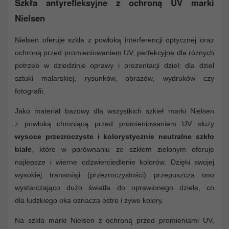
Szkła antyrefleksyjne z ochroną UV marki
Nielsen
Nielsen oferuje szkła z powłoką interferencji optycznej oraz
ochroną przed promieniowaniem UV, perfekcyjne dla różnych
potrzeb w dziedzinie oprawy i prezentacji dzieł: dla dzieł
sztuki malarskiej, rysunków, obrazów, wydruków czy
fotografii.
Jako materiał bazowy dla wszystkich szkieł marki Nielsen
z powłoką chroniącą przed promieniowaniem UV służy
wysoce przezroczyste i kolorystycznie neutralne szkło
białe
, które w porównaniu ze szkłem zielonym oferuje
najlepsze i wierne odzwierciedlenie kolorów. Dzięki swojej
wysokiej transmisji (przezroczystości) przepuszcza ono
wystarczająco dużo światła do oprawionego dzieła, co
dla ludzkiego oka oznacza ostre i żywe kolory.
Na szkła marki Nielsen z ochroną przed promieniami UV,