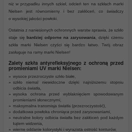
niż w przypadku innych szkieł, odcień ten na szkłach marki
Nielsen jest równomierny i bez zakłóceń, co świadczy
o wysokiej jakości powłoki.
Ostatnia z naniesionych ochronnych warstw sprawia, że szkło
staje się
bardziej odporne na zarysowania
, dzięki czemu
szkła marki Nielsen czyści się bardzo łatwo. Twój obraz
zasługuje na ramy marki Nielsen!
Zalety szkła antyrefleksyjnego z ochroną przed
promieniami UV marki Nielsen:
wysoce przezroczyste szkło białe,
szkło niemal niewidoczne dzięki najniższemu stopniu
odbicia światła,
wysoka ochrona przed wyblaknięciem spowodowanym
promieniami słonecznymi,
maksymalna transmisja światła (przezroczystość),
dodatkowa powłoka chroniąca przed zarysowaniami,
neutralne kolory odbicia światła bez zakłóceń pod każdym
kątem widzenia,
wierne oddanie kolorystyki i wyrazista ostrość konturów,