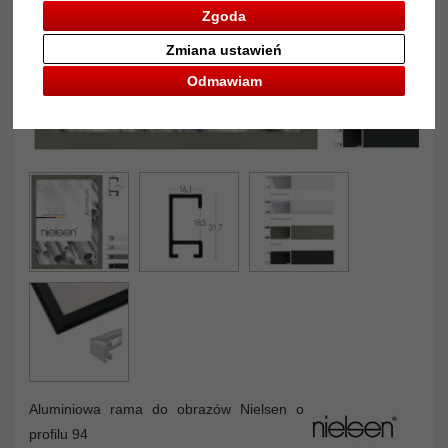
Zgoda
Zmiana ustawień
Odmawiam
Aluminiowa rama do obrazów Nielsen o
profilu 94