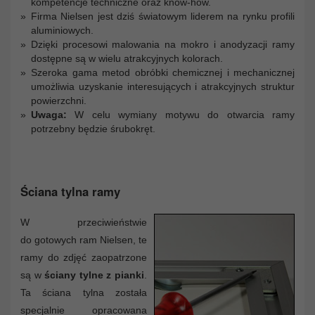
kompetencje techniczne oraz know-how.
Firma Nielsen jest dziś światowym liderem na rynku profili
aluminiowych.
Dzięki procesowi malowania na mokro i anodyzacji ramy
dostępne są w wielu atrakcyjnych kolorach.
Szeroka gama metod obróbki chemicznej i mechanicznej
umożliwia uzyskanie interesujących i atrakcyjnych struktur
powierzchni.
Uwaga:
W celu wymiany motywu do otwarcia ramy
potrzebny będzie śrubokręt.
Ściana tylna ramy
W przeciwieństwie
do gotowych ram Nielsen, te
ramy do zdjęć zaopatrzone
są w
ściany tylne z pianki
.
Ta ściana tylna została
specjalnie opracowana