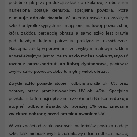
podobnie jak przy produkcji szkieł do okularów, z obu stron
naniesiona zostaje cieniutka, specjalna powłoka, która
eliminuje odbicia światła
. W przeciwieństwie do zwykłych
szkieł antyrefleksyjnych nie mają one matowej powierzchni,
która zakłóca percepcję obrazu a samo szkło jest prawie
pod każdym kątem patrzenia praktycznie niewidoczne.
Następną zaletą w porównaniu ze zwykłym, matowym szkłem
antyrefleksyjnym jest to, że
to szkło można wykorzystywać
razem z passe-partout lub listwą dystansową
, ponieważ
zwykłe szkło powodowałoby tu mętny widok obrazu.
Zwykłe szkło posiada stopień odbicia światła ok. 8% oraz
ochrony przed promieniowaniem UV ok. 45%. Specjalna
powłoka interferencji optycznej szkieł marki Nielsen
redukuje
stopień odbicia światła do poniżej 1%
oraz
znacznie
zwiększa ochronę przed promieniowaniem UV
.
W zależności od zastosowanych materiałów powłoka nadaje
szkłu lekki niebieskawy lub zielonkawy odcień odbicia. Inaczej