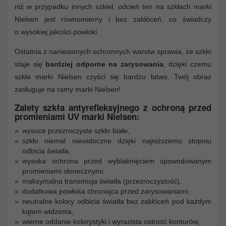
niż w przypadku innych szkieł, odcień ten na szkłach marki
Nielsen jest równomierny i bez zakłóceń, co świadczy
o wysokiej jakości powłoki.
Ostatnia z naniesionych ochronnych warstw sprawia, że szkło
staje się
bardziej odporne na zarysowania
, dzięki czemu
szkła marki Nielsen czyści się bardzo łatwo. Twój obraz
zasługuje na ramy marki Nielsen!
Zalety szkła antyrefleksyjnego z ochroną przed
promieniami UV marki Nielsen:
wysoce przezroczyste szkło białe,
szkło niemal niewidoczne dzięki najniższemu stopniu
odbicia światła,
wysoka ochrona przed wyblaknięciem spowodowanym
promieniami słonecznymi,
maksymalna transmisja światła (przezroczystość),
dodatkowa powłoka chroniąca przed zarysowaniami,
neutralne kolory odbicia światła bez zakłóceń pod każdym
kątem widzenia,
wierne oddanie kolorystyki i wyrazista ostrość konturów,