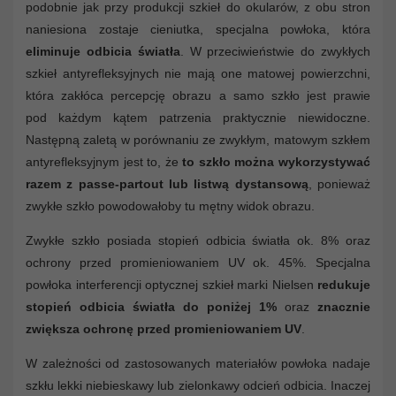
podobnie jak przy produkcji szkieł do okularów, z obu stron
naniesiona zostaje cieniutka, specjalna powłoka, która
eliminuje odbicia światła
. W przeciwieństwie do zwykłych
szkieł antyrefleksyjnych nie mają one matowej powierzchni,
która zakłóca percepcję obrazu a samo szkło jest prawie
pod każdym kątem patrzenia praktycznie niewidoczne.
Następną zaletą w porównaniu ze zwykłym, matowym szkłem
antyrefleksyjnym jest to, że
to szkło można wykorzystywać
razem z passe-partout lub listwą dystansową
, ponieważ
zwykłe szkło powodowałoby tu mętny widok obrazu.
Zwykłe szkło posiada stopień odbicia światła ok. 8% oraz
ochrony przed promieniowaniem UV ok. 45%. Specjalna
powłoka interferencji optycznej szkieł marki Nielsen
redukuje
stopień odbicia światła do poniżej 1%
oraz
znacznie
zwiększa ochronę przed promieniowaniem UV
.
W zależności od zastosowanych materiałów powłoka nadaje
szkłu lekki niebieskawy lub zielonkawy odcień odbicia. Inaczej