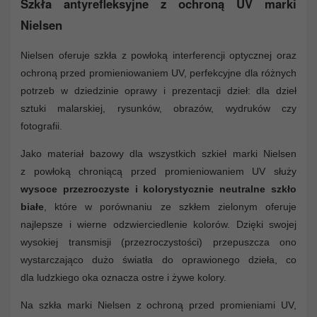
Szkła antyrefleksyjne z ochroną UV marki
Nielsen
Nielsen oferuje szkła z powłoką interferencji optycznej oraz
ochroną przed promieniowaniem UV, perfekcyjne dla różnych
potrzeb w dziedzinie oprawy i prezentacji dzieł: dla dzieł
sztuki malarskiej, rysunków, obrazów, wydruków czy
fotografii.
Jako materiał bazowy dla wszystkich szkieł marki Nielsen
z powłoką chroniącą przed promieniowaniem UV służy
wysoce przezroczyste i kolorystycznie neutralne szkło
białe
, które w porównaniu ze szkłem zielonym oferuje
najlepsze i wierne odzwierciedlenie kolorów. Dzięki swojej
wysokiej transmisji (przezroczystości) przepuszcza ono
wystarczająco dużo światła do oprawionego dzieła, co
dla ludzkiego oka oznacza ostre i żywe kolory.
Na szkła marki Nielsen z ochroną przed promieniami UV,