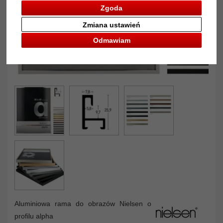
Zgoda
Zmiana ustawień
Odmawiam
Aluminiowa rama do obrazów Nielsen o
profilu alpha