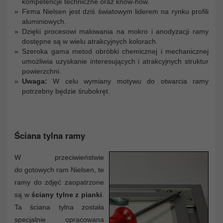
kompetencje techniczne oraz know-how.
Firma Nielsen jest dziś światowym liderem na rynku profili
aluminiowych.
Dzięki procesowi malowania na mokro i anodyzacji ramy
dostępne są w wielu atrakcyjnych kolorach.
Szeroka gama metod obróbki chemicznej i mechanicznej
umożliwia uzyskanie interesujących i atrakcyjnych struktur
powierzchni.
Uwaga:
W celu wymiany motywu do otwarcia ramy
potrzebny będzie śrubokręt.
Ściana tylna ramy
W przeciwieństwie
do gotowych ram Nielsen, te
ramy do zdjęć zaopatrzone
są w
ściany tylne z pianki
.
Ta ściana tylna została
specjalnie opracowana