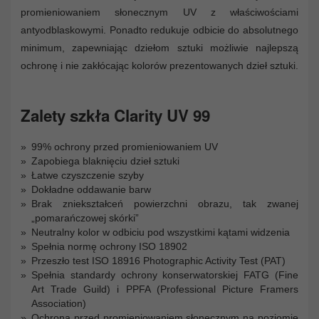
promieniowaniem słonecznym UV z właściwościami
antyodblaskowymi. Ponadto redukuje odbicie do absolutnego
minimum, zapewniając dziełom sztuki możliwie najlepszą
ochronę i nie zakłócając kolorów prezentowanych dzieł sztuki.
Zalety szkła Clarity UV 99
99% ochrony przed promieniowaniem UV
Zapobiega blaknięciu dzieł sztuki
Łatwe czyszczenie szyby
Dokładne oddawanie barw
Brak zniekształceń powierzchni obrazu, tak zwanej
„pomarańczowej skórki”
Neutralny kolor w odbiciu pod wszystkimi kątami widzenia
Spełnia normę ochrony ISO 18902
Przeszło test ISO 18916 Photographic Activity Test (PAT)
Spełnia standardy ochrony konserwatorskiej FATG (Fine
Art Trade Guild) i PPFA (Professional Picture Framers
Association)
Ochrona przed promieniowaniem słonecznym na poziomie