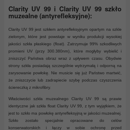
Clarity UV 99 i Clarity UV 99 szkło
muzealne (antyrefleksyjne):
Clarity UV 99 jest szkłem antyrefleksyjnym opartym na szkle
zielonym, które jest powstaje w wyniku produkcji wysokiej
jakości szkła płaskiego (float). Zatrzymuje 99% szkodliwych
promieni UV (przy 300.380nm), które mogłyby wybielić i
zniszczyć Państwa obraz wraz z upływem czasu. Obydwie
strony szkła posiadają szczególnie wytrzymałą i odporną na
zarysowanie powłokę. Nie musicie się już Państwo martwić,
że zniszczycie lub zadrapiecie szybę podczas czyszczenia
ściereczką z mikrofibry.
Właściwości szkła muzealnego Clarity UV 99 są prawie
identyczne jak szkła float Clarity UV 99, z tym wyjątkiem, że
jest to szkło ma powłokę antyrefleksyjną w jakości muzealnej.
Szkło zostało specjalnie opracowane do celów
konserwatorskich i łączy w sobie ochronę przed