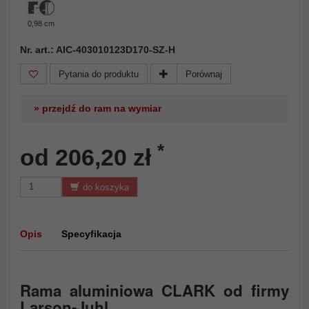
0,98 cm
Nr. art.: AIC-403010123D170-SZ-H
Pytania do produktu
Porównaj
» przejdź do ram na wymiar
*
od 206,20 zł
do koszyka
Opis
Specyfikacja
Rama aluminiowa CLARK od firmy
Larson-Juhl