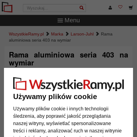
Menu
WszystkieRamy.pl
Marka
Larson-Juhl
Rama
aluminiowa seria 403 na wymiar
Rama aluminiowa seria 403 na
wymiar
Używamy plików cookie
Używamy plików cookie i innych technologii
śledzenia, aby poprawić jakość przeglądania
naszej witryny, wyświetlać spersonalizowane
treści i reklamy, analizować ruch w naszej witrynie
Powrót
Dalej