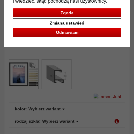
i wiedzieć, skąd pochodzą nasi użytkownicy.
Zgoda
Zmiana ustawień
Odmawiam
kolor:
Wybierz wariant
rodzaj szkła:
Wybierz wariant