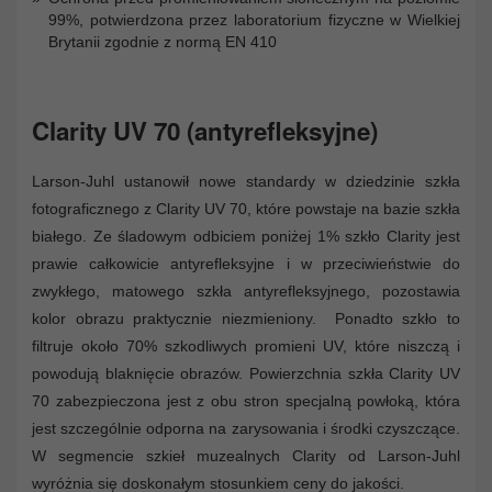
99%, potwierdzona przez laboratorium fizyczne w Wielkiej
Brytanii zgodnie z normą EN 410
Clarity UV 70 (antyrefleksyjne)
Larson-Juhl ustanowił nowe standardy w dziedzinie szkła
fotograficznego z Clarity UV 70, które powstaje na bazie szkła
białego. Ze śladowym odbiciem poniżej 1% szkło Clarity jest
prawie całkowicie antyrefleksyjne i w przeciwieństwie do
zwykłego, matowego szkła antyrefleksyjnego, pozostawia
kolor obrazu praktycznie niezmieniony. Ponadto szkło to
filtruje około 70% szkodliwych promieni UV, które niszczą i
powodują blaknięcie obrazów. Powierzchnia szkła Clarity UV
70 zabezpieczona jest z obu stron specjalną powłoką, która
jest szczególnie odporna na zarysowania i środki czyszczące.
W segmencie szkieł muzealnych Clarity od Larson-Juhl
wyróżnia się doskonałym stosunkiem ceny do jakości.