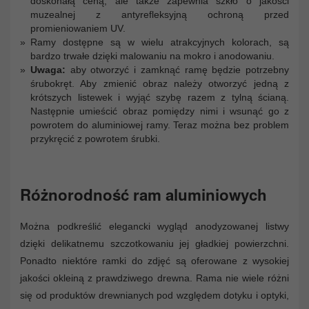
doskonałą ceną, ale także zapewnia szkło o jakości
muzealnej z antyrefleksyjną ochroną przed
promieniowaniem UV.
Ramy dostępne są w wielu atrakcyjnych kolorach, są
bardzo trwałe dzięki malowaniu na mokro i anodowaniu.
Uwaga:
aby otworzyć i zamknąć ramę będzie potrzebny
śrubokręt. Aby zmienić obraz należy otworzyć jedną z
krótszych listewek i wyjąć szybę razem z tylną ścianą.
Następnie umieścić obraz pomiędzy nimi i wsunąć go z
powrotem do aluminiowej ramy. Teraz można bez problem
przykręcić z powrotem śrubki.
Różnorodność ram aluminiowych
Można podkreślić elegancki wygląd anodyzowanej listwy
dzięki delikatnemu szczotkowaniu jej gładkiej powierzchni.
Ponadto niektóre ramki do zdjęć są oferowane z wysokiej
jakości okleiną z prawdziwego drewna. Rama nie wiele różni
się od produktów drewnianych pod względem dotyku i optyki,